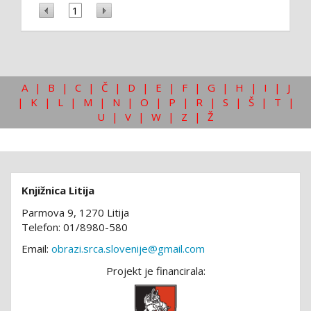
1
A
|
B
|
C
|
Č
|
D
|
E
|
F
|
G
|
H
|
I
|
J
|
K
|
L
|
M
|
N
|
O
|
P
|
R
|
S
|
Š
|
T
|
U
|
V
|
W
|
Z
|
Ž
Knjižnica Litija
Parmova 9, 1270 Litija
Telefon: 01/8980-580
Email:
obrazi.srca.slovenije@gmail.com
Projekt je financirala: