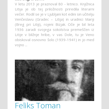
V letu 2013 je praznoval 80 - letnico. Knjižnica
Litija je ob tej priložnosti priredila literarni
večer. Rodil se je v Ljubljani kot edini sin učitelju
Venčeslavu (Gradec – Litija) in uradnici Mariji
(Breg pri Litiji), rojeni Bizjak. Oče je bil leta
1936 zaradi svojega sokolstva premeščen iz
Litije v bližnje hribe, v vas Dole, tu je Veno
obiskoval osnovno šolo (1939-1941) in jo med
vojno ...
Feliks Toman