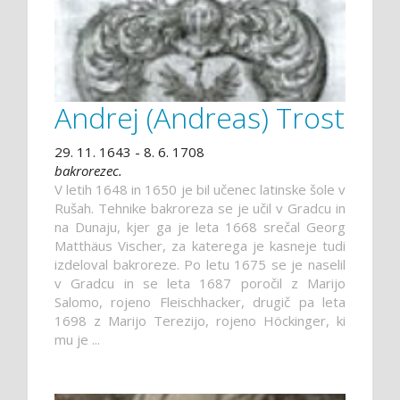
Andrej (Andreas) Trost
29. 11. 1643 - 8. 6. 1708
bakrorezec.
V letih 1648 in 1650 je bil učenec latinske šole v
Rušah. Tehnike bakroreza se je učil v Gradcu in
na Dunaju, kjer ga je leta 1668 srečal Georg
Matthäus Vischer, za katerega je kasneje tudi
izdeloval bakroreze. Po letu 1675 se je naselil
v Gradcu in se leta 1687 poročil z Marijo
Salomo, rojeno Fleischhacker, drugič pa leta
1698 z Marijo Terezijo, rojeno Höckinger, ki
mu je ...