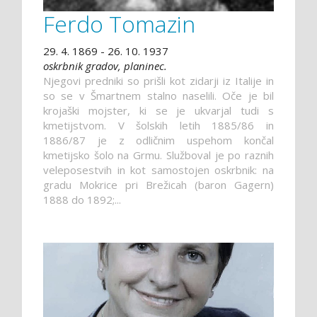
Ferdo Tomazin
29. 4. 1869 - 26. 10. 1937
oskrbnik gradov, planinec.
Njegovi predniki so prišli kot zidarji iz Italije in
so se v Šmartnem stalno naselili. Oče je bil
krojaški mojster, ki se je ukvarjal tudi s
kmetijstvom. V šolskih letih 1885/86 in
1886/87 je z odličnim uspehom končal
kmetijsko šolo na Grmu. Služboval je po raznih
veleposestvih in kot samostojen oskrbnik: na
gradu Mokrice pri Brežicah (baron Gagern)
1888 do 1892;...