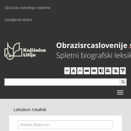
Skoči do osrednje vsebine
Zemljevid strani
Toggle
naviga
Leksikon Iskalnik