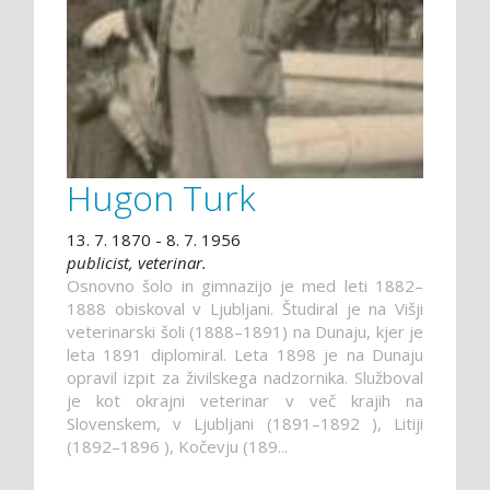
Hugon Turk
13. 7. 1870 - 8. 7. 1956
publicist, veterinar.
Osnovno šolo in gimnazijo je med leti 1882–
1888 obiskoval v Ljubljani. Študiral je na Višji
veterinarski šoli (1888–1891) na Dunaju, kjer je
leta 1891 diplomiral. Leta 1898 je na Dunaju
opravil izpit za živilskega nadzornika. Služboval
je kot okrajni veterinar v več krajih na
Slovenskem, v Ljubljani (1891–1892 ), Litiji
(1892–1896 ), Kočevju (189...