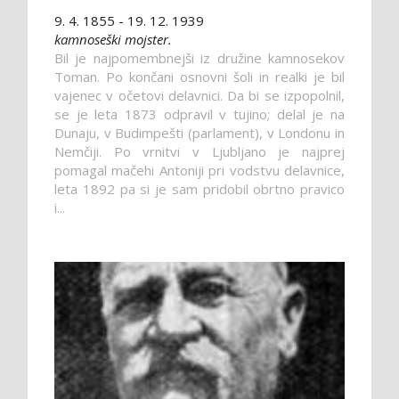
9. 4. 1855 - 19. 12. 1939
kamnoseški mojster.
Bil je najpomembnejši iz družine kamnosekov
Toman. Po končani osnovni šoli in realki je bil
vajenec v očetovi delavnici. Da bi se izpopolnil,
se je leta 1873 odpravil v tujino; delal je na
Dunaju, v Budimpešti (parlament), v Londonu in
Nemčiji. Po vrnitvi v Ljubljano je najprej
pomagal mačehi Antoniji pri vodstvu delavnice,
leta 1892 pa si je sam pridobil obrtno pravico
i...