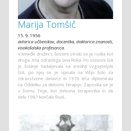
Marija Tomšič
15. 9. 1956
avtorica učbenikov, docentka, doktorica znanosti,
visokošolska profesorica.
V kmečki družini s šestimi otroki se je rodila kot
druga. Ima odraslega sina Roka. Po osnovni šoli
je šolanje nadaljevala na srednji vzgojiteljski
šoli, po njej se je vpisala na Višjo šolo za
zdravstvene delavce in 1978 leta diplomirala
na Oddelku za delovno terapijo. Zaposlila se je
v Domu Tisje, kot delovna terapevtka in ob
delu 1987 končala štud...