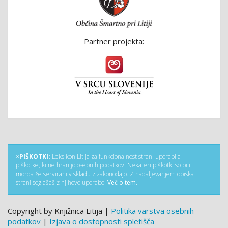
Partner projekta:
×
PIŠKOTKI:
Leksikon Litija za funkcionalnost strani uporablja
piškotke, ki ne hranijo osebnih podatkov. Nekateri piškotki so bili
morda že servirani v skladu z zakonodajo. Z nadaljevanjem obiska
strani soglašaš z njihovo uporabo.
Več o tem.
Copyright by Knjižnica Litija |
Politika varstva osebnih
podatkov
|
Izjava o dostopnosti spletišča