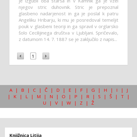
je izgubil oba starša in v Kamnik ga je vzel
njegov stric duhovnik. Stric je prepoznal
glasbeno nadarjenost in ga je poslal k patru
Angeliku Hribarju, ki mu je posredoval temeljit
pouk v glasbeni teoriji in ga spravil v orglarsko
šolo Cecilijinega društva v Ljubljani. Spričevalo,
z datumom 14. 7. 1887 se je zaključilo z napis...
1
A
|
B
|
C
|
Č
|
D
|
E
|
F
|
G
|
H
|
I
|
J
|
K
|
L
|
M
|
N
|
O
|
P
|
R
|
S
|
Š
|
T
|
U
|
V
|
W
|
Z
|
Ž
Knjižnica Litija