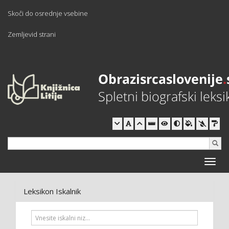
Skoči do osrednje vsebine
Zemljevid strani
Toggle
naviga
Leksikon Iskalnik