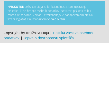
×
PIŠKOTKI:
Leksikon Litija za funkcionalnost strani uporablja
piškotke, ki ne hranijo osebnih podatkov. Nekateri piškotki so bili
morda že servirani v skladu z zakonodajo. Z nadaljevanjem obiska
strani soglašaš z njihovo uporabo.
Več o tem.
Copyright by Knjižnica Litija |
Politika varstva osebnih
podatkov
|
Izjava o dostopnosti spletišča