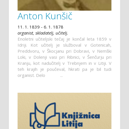
Anton Kunšič
11. 1. 1839 - 6. 1. 1878
organist, skladatelj, učitelj.
Enoletni učiteljski tečaj je končal leta 1859 v
Idriji. Kot učitelj je služboval v Gotenicah,
Preddvoru, v Škocjanu pri Dobravi, v Nemški
Loki, v Dolenji vasi pri Ribnici, v Šenčurju pri
Kranju, kot nadučitelj v Trebnjem in v Litiji. V
teh krajih je poučeval, hkrati pa je bil tudi
organist. Delo ...