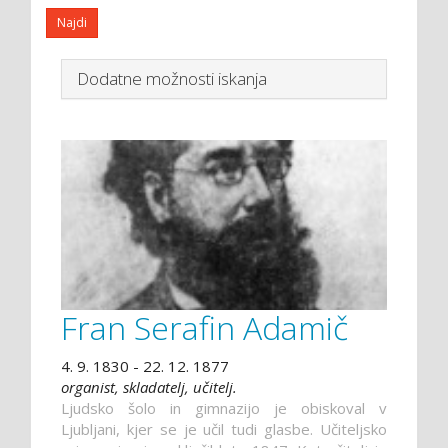
Dodatne možnosti iskanja
Fran Serafin Adamič
4. 9. 1830 - 22. 12. 1877
organist, skladatelj, učitelj.
Ljudsko šolo in gimnazijo je obiskoval v
Ljubljani, kjer se je učil tudi glasbe. Učiteljsko