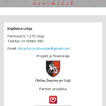
U
|
V
|
W
|
Z
|
Ž
Knjižnica Litija
Parmova 9, 1270 Litija
Telefon: 01/8980-580
Email:
obrazi.srca.slovenije@gmail.com
Projekt je financirala:
Partner projekta: