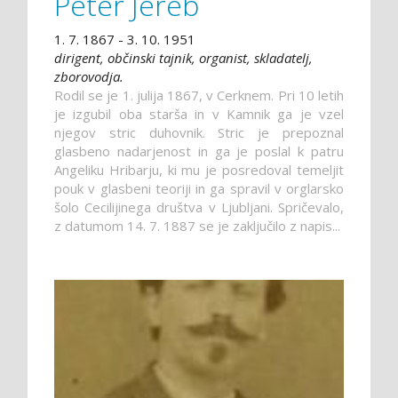
Peter Jereb
1. 7. 1867 - 3. 10. 1951
dirigent, občinski tajnik, organist, skladatelj,
zborovodja.
Rodil se je 1. julija 1867, v Cerknem. Pri 10 letih
je izgubil oba starša in v Kamnik ga je vzel
njegov stric duhovnik. Stric je prepoznal
glasbeno nadarjenost in ga je poslal k patru
Angeliku Hribarju, ki mu je posredoval temeljit
pouk v glasbeni teoriji in ga spravil v orglarsko
šolo Cecilijinega društva v Ljubljani. Spričevalo,
z datumom 14. 7. 1887 se je zaključilo z napis...