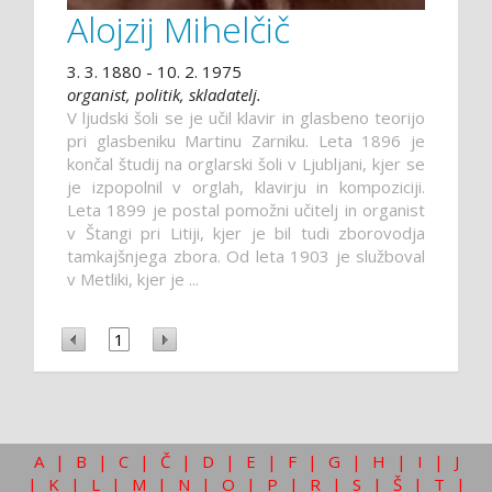
Alojzij Mihelčič
3. 3. 1880 - 10. 2. 1975
organist, politik, skladatelj.
V ljudski šoli se je učil klavir in glasbeno teorijo
pri glasbeniku Martinu Zarniku. Leta 1896 je
končal študij na orglarski šoli v Ljubljani, kjer se
je izpopolnil v orglah, klavirju in kompoziciji.
Leta 1899 je postal pomožni učitelj in organist
v Štangi pri Litiji, kjer je bil tudi zborovodja
tamkajšnjega zbora. Od leta 1903 je služboval
v Metliki, kjer je ...
1
A
|
B
|
C
|
Č
|
D
|
E
|
F
|
G
|
H
|
I
|
J
|
K
|
L
|
M
|
N
|
O
|
P
|
R
|
S
|
Š
|
T
|