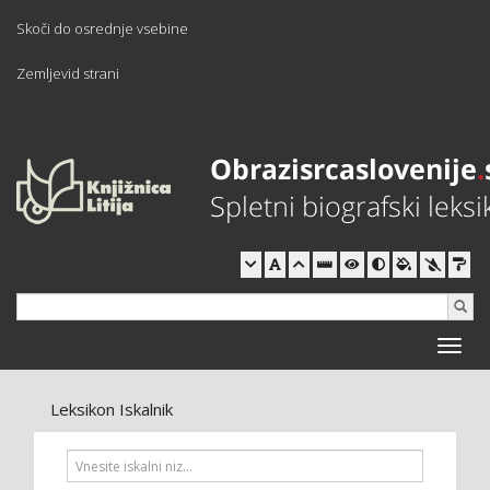
Skoči do osrednje vsebine
Zemljevid strani
Toggle
naviga
Leksikon Iskalnik