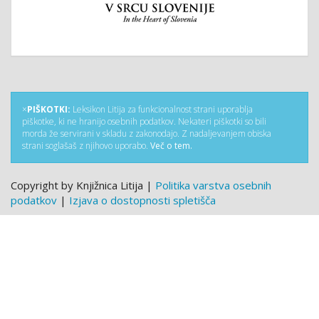
×
PIŠKOTKI:
Leksikon Litija za funkcionalnost strani uporablja
piškotke, ki ne hranijo osebnih podatkov. Nekateri piškotki so bili
morda že servirani v skladu z zakonodajo. Z nadaljevanjem obiska
strani soglašaš z njihovo uporabo.
Več o tem.
Copyright by Knjižnica Litija |
Politika varstva osebnih
podatkov
|
Izjava o dostopnosti spletišča