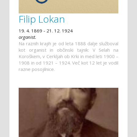
Filip Lokan
19. 4. 1869 - 21. 12. 1924
organist.
Na raznih krajih je od leta 1888 dalje služboval
kot organist in občinski tajnik: V Selah na
Koroškem, v Cerkljah ob Krki in med leti 1900 –
1908 in od 1921 – 1924. Več kot 12 let je vodil
razne posojilnice.