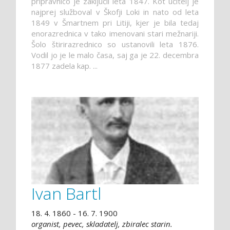
pripravnico je zaključil leta 1847. Kot učitelj je
najprej služboval v Škofji Loki in nato od leta
1849 v Šmartnem pri Litiji, kjer je bila tedaj
enorazrednica v tako imenovani stari mežnariji.
Šolo štirirazrednico so ustanovili leta 1876.
Vodil jo je le malo časa, saj ga je 22. decembra
1877 zadela kap. ...
Ivan Bartl
18. 4. 1860 - 16. 7. 1900
organist, pevec, skladatelj, zbiralec starin.