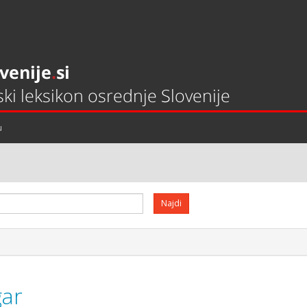
u
gar