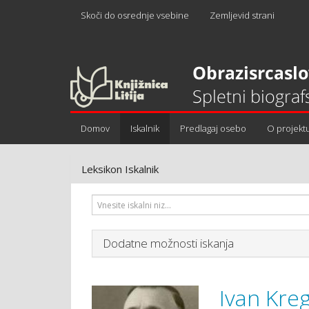
Skoči do osrednje vsebine
Zemljevid strani
Domov
Iskalnik
Predlagaj osebo
O projekt
Leksikon Iskalnik
Dodatne možnosti iskanja
Ivan Kre