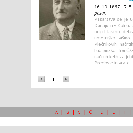
16. 10. 1867 - 7. 5
pasar.
Pasarstva se je uči
Dunaju in v Kölnu, 
odprl lastno delav
umetniško višino
Plečnikovih načrt
ljubljansko franči
načrtih kelih za jub
Predosle in vratc...
1
A
|
B
|
C
|
Č
|
D
|
E
|
F
|