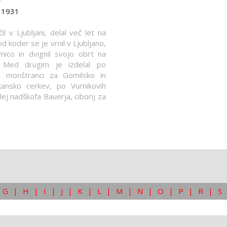
. 1931
l v Ljubljani, delal več let na
od koder se je vrnil v Ljubljano,
nico in dvignil svojo obrt na
. Med drugim je izdelal po
ih monštranci za Gomilsko in
škansko cerkev, po Vurnikovih
ilej nadškofa Bauerja, ciborij za
G
|
H
|
I
|
J
|
K
|
L
|
M
|
N
|
O
|
P
|
R
|
S