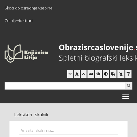
Skoči do osrednje vsebine
Zemljevid strani
Toggle
naviga
Leksikon Iskalnik