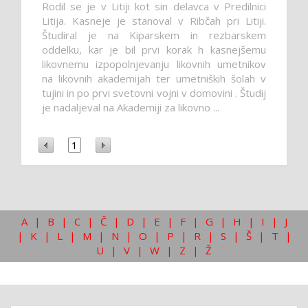
Rodil se je v Litiji kot sin delavca v Predilnici
Litija. Kasneje je stanoval v Ribčah pri Litiji.
Študiral je na Kiparskem in rezbarskem
oddelku, kar je bil prvi korak h kasnejšemu
likovnemu izpopolnjevanju likovnih umetnikov
na likovnih akademijah ter umetniških šolah v
tujini in po prvi svetovni vojni v domovini . Študij
je nadaljeval na Akademiji za likovno ...
1
A
|
B
|
C
|
Č
|
D
|
E
|
F
|
G
|
H
|
I
|
J
|
K
|
L
|
M
|
N
|
O
|
P
|
R
|
S
|
Š
|
T
|
U
|
V
|
W
|
Z
|
Ž