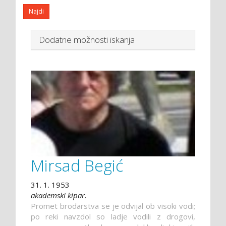
Dodatne možnosti iskanja
Mirsad Begić
31. 1. 1953
akademski kipar.
Promet brodarstva se je odvijal ob visoki vodi;
po reki navzdol so ladje vodili z drogovi,