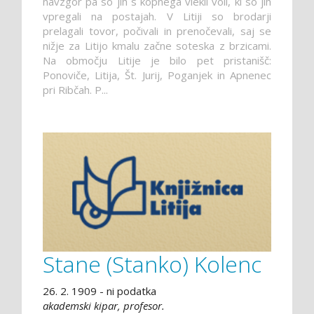
navzgor pa so jih s kopnega vlekli voli, ki so jih
vpregali na postajah. V Litiji so brodarji
prelagali tovor, počivali in prenočevali, saj se
nižje za Litijo kmalu začne soteska z brzicami.
Na območju Litije je bilo pet pristanišč:
Ponoviče, Litija, Št. Jurij, Poganjek in Apnenec
pri Ribčah. P...
Stane (Stanko) Kolenc
26. 2. 1909 - ni podatka
akademski kipar, profesor.