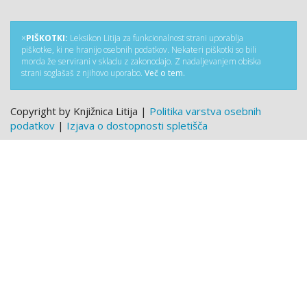
×
PIŠKOTKI:
Leksikon Litija za funkcionalnost strani uporablja
piškotke, ki ne hranijo osebnih podatkov. Nekateri piškotki so bili
morda že servirani v skladu z zakonodajo. Z nadaljevanjem obiska
strani soglašaš z njihovo uporabo.
Več o tem.
Copyright by Knjižnica Litija |
Politika varstva osebnih
podatkov
|
Izjava o dostopnosti spletišča