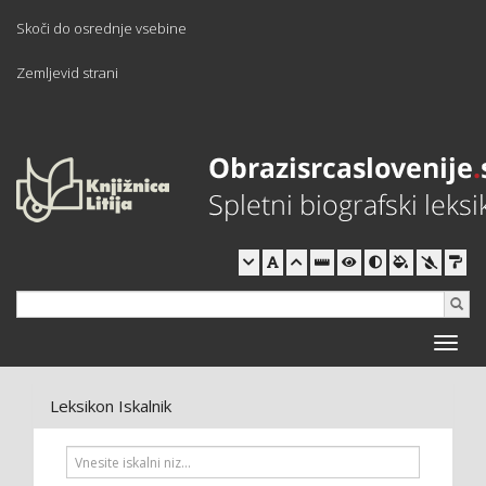
Skoči do osrednje vsebine
Zemljevid strani
Toggle
naviga
Leksikon Iskalnik