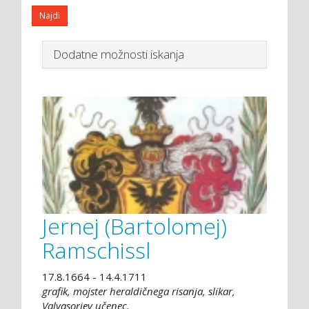
Dodatne možnosti iskanja
Jernej (Bartolomej)
Ramschissl
17.8.1664 - 14.4.1711
grafik, mojster heraldičnega risanja, slikar,
Valvasorjev učenec.