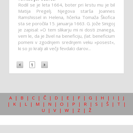
Rodil se je leta 1664, boter pri krstu mu je bil
Matija Pregelj. Njegova starša Joannes
Ramshissel in Helena, hčerka Tomaža Škofica
sta se poročila 15. januarja 1663. G. Jože Sinigoj
je zapisal: »O tem slikarju mi ni dosti znanega,
vem le, da je živel na beneficiju, (lat. beneficium
pomeni v zgodnjem srednjem veku »posest«,
ki so jo kralji ali večji fevdalci darov...
1
A
|
B
|
C
|
Č
|
D
|
E
|
F
|
G
|
H
|
I
|
J
|
K
|
L
|
M
|
N
|
O
|
P
|
R
|
S
|
Š
|
T
|
U
|
V
|
W
|
Z
|
Ž