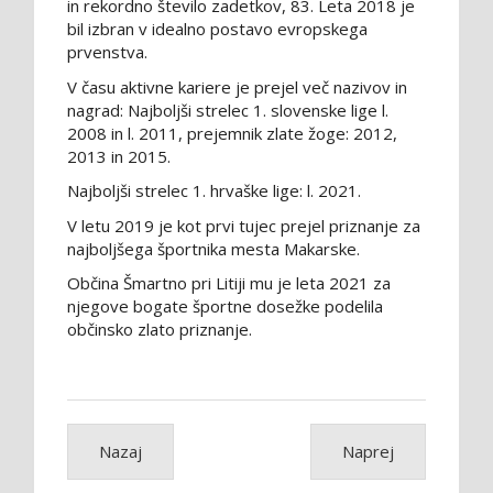
in rekordno število zadetkov, 83. Leta 2018 je
bil izbran v idealno postavo evropskega
prvenstva.
V času aktivne kariere je prejel več nazivov in
nagrad: Najboljši strelec 1. slovenske lige l.
2008 in l. 2011, prejemnik zlate žoge: 2012,
2013 in 2015.
Najboljši strelec 1. hrvaške lige: l. 2021.
V letu 2019 je kot prvi tujec prejel priznanje za
najboljšega športnika mesta Makarske.
Občina Šmartno pri Litiji mu je leta 2021 za
njegove bogate športne dosežke podelila
občinsko zlato priznanje.
Nazaj
Naprej