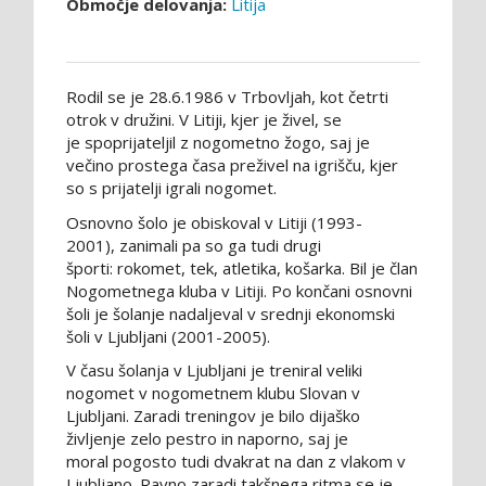
Območje delovanja:
Litija
Rodil se je 28.6.1986 v Trbovljah, kot četrti
otrok v družini. V Litiji, kjer je živel, se
je spoprijateljil z nogometno žogo, saj je
večino prostega časa preživel na igrišču, kjer
so s prijatelji igrali nogomet.
Osnovno šolo je obiskoval v Litiji (1993-
2001), zanimali pa so ga tudi drugi
športi: rokomet, tek, atletika, košarka. Bil je član
Nogometnega kluba v Litiji. Po končani osnovni
šoli je šolanje nadaljeval v srednji ekonomski
šoli v Ljubljani (2001-2005).
V času šolanja v Ljubljani je treniral veliki
nogomet v nogometnem klubu Slovan v
Ljubljani. Zaradi treningov je bilo dijaško
življenje zelo pestro in naporno, saj je
moral pogosto tudi dvakrat na dan z vlakom v
Ljubljano. Ravno zaradi takšnega ritma se je