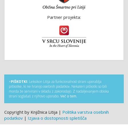
Partner projekta:
×
PIŠKOTKI:
Leksikon Litija za funkcionalnost strani uporablja
piškotke, ki ne hranijo osebnih podatkov. Nekateri piškotki so bili
morda že servirani v skladu z zakonodajo. Z nadaljevanjem obiska
strani soglašaš z njihovo uporabo.
Več o tem.
Copyright by Knjižnica Litija |
Politika varstva osebnih
podatkov
|
Izjava o dostopnosti spletišča