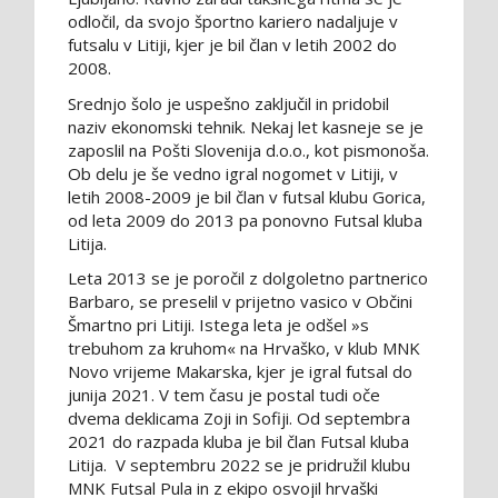
odločil, da svojo športno kariero nadaljuje v
futsalu v Litiji, kjer je bil član v letih 2002 do
2008.
Srednjo šolo je uspešno zaključil in pridobil
naziv ekonomski tehnik. Nekaj let kasneje se je
zaposlil na Pošti Slovenija d.o.o., kot pismonoša.
Ob delu je še vedno igral nogomet v Litiji, v
letih 2008-2009 je bil član v futsal klubu Gorica,
od leta 2009 do 2013 pa ponovno Futsal kluba
Litija.
Leta 2013 se je poročil z dolgoletno partnerico
Barbaro, se preselil v prijetno vasico v Občini
Šmartno pri Litiji. Istega leta je odšel »s
trebuhom za kruhom« na Hrvaško, v klub MNK
Novo vrijeme Makarska, kjer je igral futsal do
junija 2021. V tem času je postal tudi oče
dvema deklicama Zoji in Sofiji. Od septembra
2021 do razpada kluba je bil član Futsal kluba
Litija. V septembru 2022 se je pridružil klubu
MNK Futsal Pula in z ekipo osvojil hrvaški