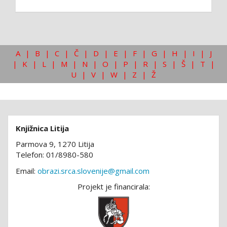
A
|
B
|
C
|
Č
|
D
|
E
|
F
|
G
|
H
|
I
|
J
|
K
|
L
|
M
|
N
|
O
|
P
|
R
|
S
|
Š
|
T
|
U
|
V
|
W
|
Z
|
Ž
Knjižnica Litija
Parmova 9, 1270 Litija
Telefon: 01/8980-580
Email:
obrazi.srca.slovenije@gmail.com
Projekt je financirala: