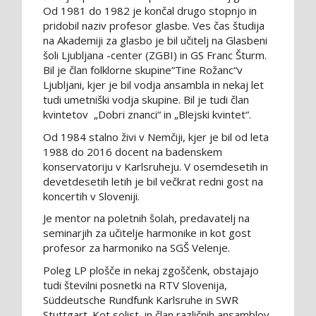
Od 1981 do 1982 je končal drugo stopnjo in
pridobil naziv profesor glasbe. Ves čas študija
na Akademiji za glasbo je bil učitelj na Glasbeni
šoli Ljubljana -center (ZGBI) in GS Franc Šturm.
Bil je član folklorne skupine“Tine Rožanc“v
Ljubljani, kjer je bil vodja ansambla in nekaj let
tudi umetniški vodja skupine. Bil je tudi član
kvintetov „Dobri znanci“ in „Blejski kvintet“.
Od 1984 stalno živi v Nemčiji, kjer je bil od leta
1988 do 2016 docent na badenskem
konservatoriju v Karlsruheju. V osemdesetih in
devetdesetih letih je bil večkrat redni gost na
koncertih v Sloveniji.
Je mentor na poletnih šolah, predavatelj na
seminarjih za učitelje harmonike in kot gost
profesor za harmoniko na SGŠ Velenje.
Poleg LP plošče in nekaj zgoščenk, obstajajo
tudi številni posnetki na RTV Slovenija,
Süddeutsche Rundfunk Karlsruhe in SWR
Stuttgart. Kot solist in član različnih ansamblov