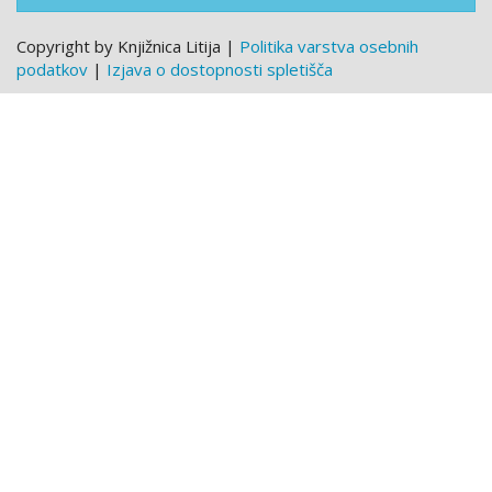
Copyright by Knjižnica Litija |
Politika varstva osebnih
podatkov
|
Izjava o dostopnosti spletišča