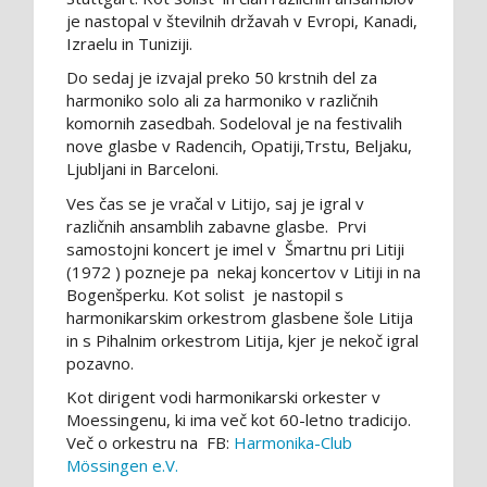
je nastopal v številnih državah v Evropi, Kanadi,
Izraelu in Tuniziji.
Do sedaj je izvajal preko 50 krstnih del za
harmoniko solo ali za harmoniko v različnih
komornih zasedbah. Sodeloval je na festivalih
nove glasbe v Radencih, Opatiji,Trstu, Beljaku,
Ljubljani in Barceloni.
Ves čas se je vračal v Litijo, saj je igral v
različnih ansamblih zabavne glasbe. Prvi
samostojni koncert je imel v Šmartnu pri Litiji
(1972 ) pozneje pa nekaj koncertov v Litiji in na
Bogenšperku. Kot solist je nastopil s
harmonikarskim orkestrom glasbene šole Litija
in s Pihalnim orkestrom Litija, kjer je nekoč igral
pozavno.
Kot dirigent vodi harmonikarski orkester v
Moessingenu, ki ima več kot 60-letno tradicijo.
Več o orkestru na FB:
Harmonika-Club
Mössingen e.V.