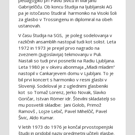
pedagogiko pri Pavlu Šivicu in Marjanu
Gabrijelčiču. Ob koncu študija na ljubljanski AG
pa je istočasno študiral harmoniko na Visoki šoli
za glasbo v Trossingenu in diplomiral na obeh
ustanovah.
V času študija na SGS, je poleg sodelovanja v
različnih ansamblih nastopal tudi kot solist. Leta
1972 in 1973 je prejel prvo nagrado na
zveznem (Jugoslavija) tekmovanju v Puli.
Nastali so tudi prvi posnetki na Radiu Ljubljana.
Leta 1980 je v okviru abonmaja „Mladi mladim“
nastopil v Cankarjevem domu v Ljubljani. To je
bil prvi koncert s harmoniko v resni glasbi v
Sloveniji. Sodeloval je z uglednimi glasbeniki
kot so Tomaž Lorenz, Jerko Novak, Slavko
Goričar, Istvan Römer idr. Številni skladatelji so
mu posvetili skladbe: Jani Golob, Primož
Ramovš , Lojze Lebič, Pavel Mihelčič, Pavel
Šivic, Aldo Kumar.
V letih 1973 do 1976 je končal prvostopenjski
študij in pridobil naziv predmetni učitelj glasbe.