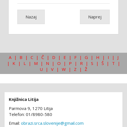
Nazaj
Naprej
A
|
B
|
C
|
Č
|
D
|
E
|
F
|
G
|
H
|
I
|
J
|
K
|
L
|
M
|
N
|
O
|
P
|
R
|
S
|
Š
|
T
|
U
|
V
|
W
|
Z
|
Ž
Knjižnica Litija
Parmova 9, 1270 Litija
Telefon: 01/8980-580
Email:
obrazi.srca.slovenije@gmail.com