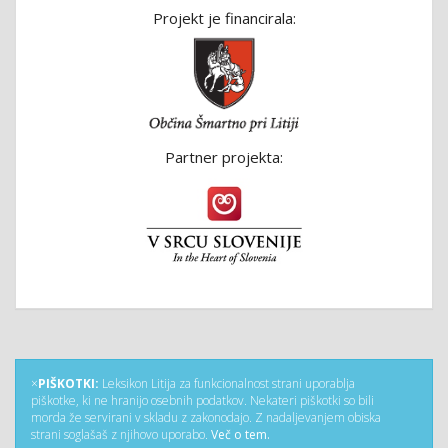
Projekt je financirala:
Partner projekta:
×
PIŠKOTKI:
Leksikon Litija za funkcionalnost strani uporablja
piškotke, ki ne hranijo osebnih podatkov. Nekateri piškotki so bili
morda že servirani v skladu z zakonodajo. Z nadaljevanjem obiska
strani soglašaš z njihovo uporabo.
Več o tem.