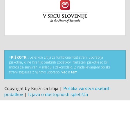
×
PIŠKOTKI:
Leksikon Litija za funkcionalnost strani uporablja
piškotke, ki ne hranijo osebnih podatkov. Nekateri piškotki so bili
morda že servirani v skladu z zakonodajo. Z nadaljevanjem obiska
strani soglašaš z njihovo uporabo.
Več o tem.
Copyright by Knjižnica Litija |
Politika varstva osebnih
podatkov
|
Izjava o dostopnosti spletišča