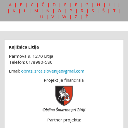
A
|
B
|
C
|
Č
|
D
|
E
|
F
|
G
|
H
|
I
|
J
|
K
|
L
|
M
|
N
|
O
|
P
|
R
|
S
|
Š
|
T
|
U
|
V
|
W
|
Z
|
Ž
Knjižnica Litija
Parmova 9, 1270 Litija
Telefon: 01/8980-580
Email:
obrazi.srca.slovenije@gmail.com
Projekt je financirala:
Partner projekta: