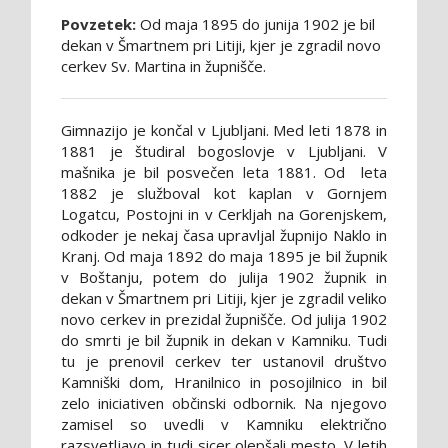
Povzetek:
Od maja 1895 do junija 1902 je bil
dekan v Šmartnem pri Litiji, kjer je zgradil novo
cerkev Sv. Martina in župnišče.
Gimnazijo je končal v Ljubljani. Med leti 1878 in
1881 je študiral bogoslovje v Ljubljani. V
mašnika je bil posvečen leta 1881. Od leta
1882 je služboval kot kaplan v Gornjem
Logatcu, Postojni in v Cerkljah na Gorenjskem,
odkoder je nekaj časa upravljal župnijo Naklo in
Kranj. Od maja 1892 do maja 1895 je bil župnik
v Boštanju, potem do julija 1902 župnik in
dekan v Šmartnem pri Litiji, kjer je zgradil veliko
novo cerkev in prezidal župnišče. Od julija 1902
do smrti je bil župnik in dekan v Kamniku. Tudi
tu je prenovil cerkev ter ustanovil društvo
Kamniški dom, Hranilnico in posojilnico in bil
zelo iniciativen občinski odbornik. Na njegovo
zamisel so uvedli v Kamniku električno
razsvetljavo in tudi sicer olepšali mesto. V letih