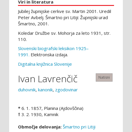
Viri in literatura
Jubilej župnijske cerkve sv. Martin 2001. Uredil
Peter Avbelj. Šmartno pri Litiji: Župnijski urad
Šmartno, 2001.
Koledar Družbe sv. Mohorja za leto 1931, str.
110.
Slovenski biografski leksikon 1925–
1991.
Elektronska izdaja.
Digitalna knjižnica Slovenije
Ivan Lavrenčič
Natisni
duhovnik
,
kanonik
,
zgodovinar
*
6. 1. 1857, Planina (Ajdovščina)
†
3. 2. 1930, Kamnik
Območje delovanja:
Šmartno pri Litiji