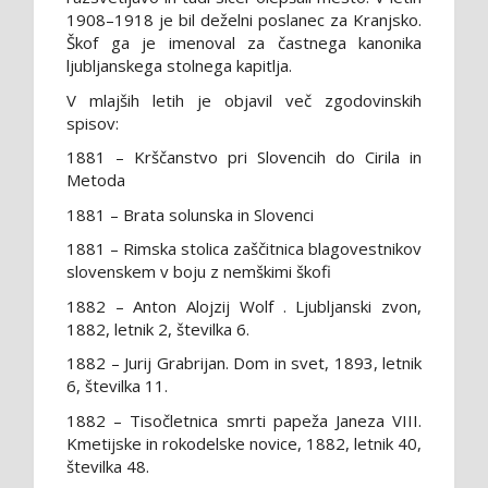
1908–1918 je bil deželni poslanec za Kranjsko.
Škof ga je imenoval za častnega kanonika
ljubljanskega stolnega kapitlja.
V mlajših letih je objavil več zgodovinskih
spisov:
1881 – Krščanstvo pri Slovencih do Cirila in
Metoda
1881 – Brata solunska in Slovenci
1881 – Rimska stolica zaščitnica blagovestnikov
slovenskem v boju z nemškimi škofi
1882 – Anton Alojzij Wolf . Ljubljanski zvon,
1882, letnik 2, številka 6.
1882 – Jurij Grabrijan. Dom in svet, 1893, letnik
6, številka 11.
1882 – Tisočletnica smrti papeža Janeza VIII.
Kmetijske in rokodelske novice, 1882, letnik 40,
številka 48.