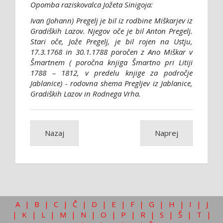
Opomba raziskovalca Jožeta Sinigoja:
Ivan (Johann) Pregelj je bil iz rodbine Miškarjev iz
Gradiških Lazov. Njegov oče je bil Anton Pregelj.
Stari oče, Jože Pregelj, je bil rojen na Ustju,
17.3.1768 in 30.1.1788 poročen z Ano Miškar v
Šmartnem ( poročna knjiga Šmartno pri Litiji
1788 – 1812, v predelu knjige za področje
Jablanice) - rodovna shema Pregljev iz Jablanice,
Gradiških Lazov in Rodnega Vrha.
Nazaj
Naprej
A
|
B
|
C
|
Č
|
D
|
E
|
F
|
G
|
H
|
I
|
J
|
K
|
L
|
M
|
N
|
O
|
P
|
R
|
S
|
Š
|
T
|