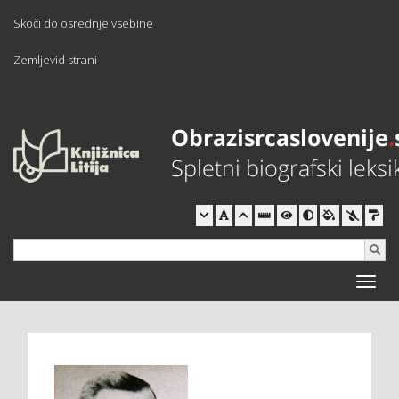
Skoči do osrednje vsebine
Zemljevid strani
Toggle
naviga