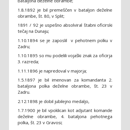
bataljona deželne obrambe;
1.8.1892 je bil premeščen v bataljon deželne
obrambe, št. 80, v Split;
1891 / 92 je uspešno absolviral štabni oficirski
tečaj na Dunaju;
1.10.1894 se je zaposlil v pehotnem polku v
Zadru;
1.10.1895 so mu podelili vojaški znak za oficirja
3. razreda;
1.11.1896 je napredoval v majorja;
1.5.1897 je bil imenovan za komandanta 2.
bataljona polka deželne obrambe, št. 23 v
Zadru.
2.12.1898 je dobil jubilejno medaljo,
1.7.1900 je bil vpoklican kot adjutant komande
deželne obrambe, 4. bataljona pehotnega
polka, št. 23 v Gravosi;