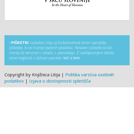
×
PIŠKOTKI:
Leksikon Litija za funkcionalnost strani uporablja
piškotke, ki ne hranijo osebnih podatkov. Nekateri piškotki so bili
morda že servirani v skladu z zakonodajo. Z nadaljevanjem obiska
strani soglašaš z njihovo uporabo.
Več o tem.
Copyright by Knjižnica Litija |
Politika varstva osebnih
podatkov
|
Izjava o dostopnosti spletišča