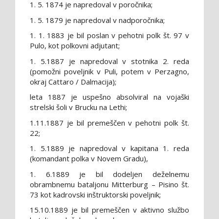
1. 5. 1874 je napredoval v poročnika;
1. 5. 1879 je napredoval v nadporočnika;
1. 1. 1883 je bil poslan v pehotni polk št. 97 v
Pulo, kot polkovni adjutant;
1. 5.1887 je napredoval v stotnika 2. reda
(pomožni poveljnik v Puli, potem v Perzagno,
okraj Cattaro / Dalmacija);
leta 1887 je uspešno absolviral na vojaški
strelski šoli v Brucku na Lethi;
1.11.1887 je bil premeščen v pehotni polk št.
22;
1. 5.1889 je napredoval v kapitana 1. reda
(komandant polka v Novem Gradu),
1. 6.1889 je bil dodeljen deželnemu
obrambnemu bataljonu Mitterburg – Pisino št.
73 kot kadrovski inštruktorski poveljnik;
15.10.1889 je bil premeščen v aktivno službo