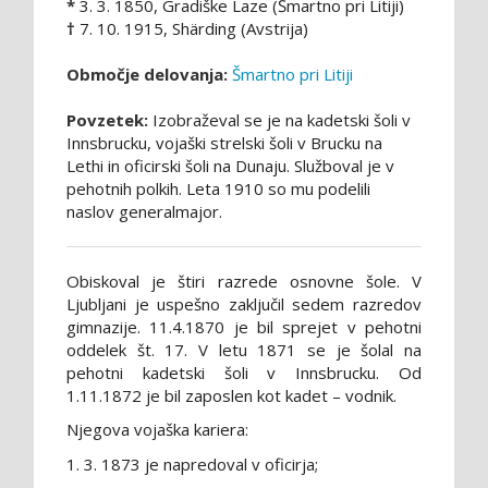
*
3. 3. 1850, Gradiške Laze (Šmartno pri Litiji)
†
7. 10. 1915, Shärding (Avstrija)
Območje delovanja:
Šmartno pri Litiji
Povzetek:
Izobraževal se je na kadetski šoli v
Innsbrucku, vojaški strelski šoli v Brucku na
Lethi in oficirski šoli na Dunaju. Služboval je v
pehotnih polkih. Leta 1910 so mu podelili
naslov generalmajor.
Obiskoval je štiri razrede osnovne šole. V
Ljubljani je uspešno zaključil sedem razredov
gimnazije. 11.4.1870 je bil sprejet v pehotni
oddelek št. 17. V letu 1871 se je šolal na
pehotni kadetski šoli v Innsbrucku. Od
1.11.1872 je bil zaposlen kot kadet – vodnik.
Njegova vojaška kariera:
1. 3. 1873 je napredoval v oficirja;