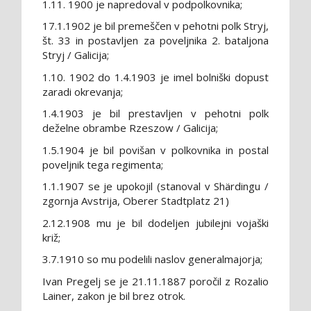
1.11. 1900 je napredoval v podpolkovnika;
17.1.1902 je bil premeščen v pehotni polk Stryj,
št. 33 in postavljen za poveljnika 2. bataljona
Stryj / Galicija;
1.10. 1902 do 1.4.1903 je imel bolniški dopust
zaradi okrevanja;
1.4.1903 je bil prestavljen v pehotni polk
deželne obrambe Rzeszow / Galicija;
1.5.1904 je bil povišan v polkovnika in postal
poveljnik tega regimenta;
1.1.1907 se je upokojil (stanoval v Shärdingu /
zgornja Avstrija, Oberer Stadtplatz 21)
2.12.1908 mu je bil dodeljen jubilejni vojaški
križ;
3.7.1910 so mu podelili naslov generalmajorja;
Ivan Pregelj se je 21.11.1887 poročil z Rozalio
Lainer, zakon je bil brez otrok.