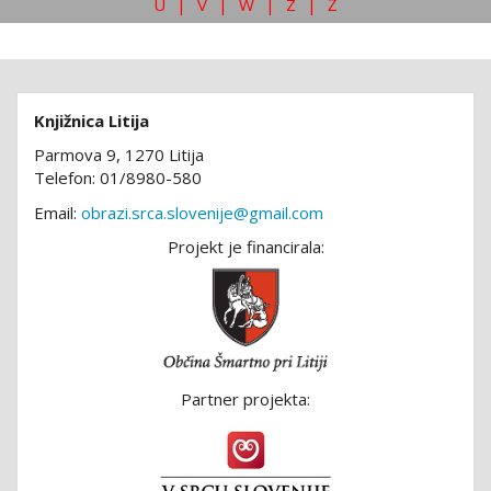
U
|
V
|
W
|
Z
|
Ž
Knjižnica Litija
Parmova 9, 1270 Litija
Telefon: 01/8980-580
Email:
obrazi.srca.slovenije@gmail.com
Projekt je financirala:
Partner projekta: