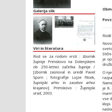
Obmo
Galerija slik
Povz
Rodil
Novom
Viri in literatura
sveto
Stičn
Rod se za rodom vrsti : zbornik
je op
župnije Primskovo na Dolenjskem
druž
ob 250-letnici začetka župnije /
[zbornik zasnoval in uredil Pavel
O nje
Sporn ; fotografije Lojze Flisek,
razpa
župnijski arhiv in zasebni arhivi
Names
krajanov]. Primskovo : Župnijski
je 8.
urad, 2003.
marmo
vse d
klopi
naslo