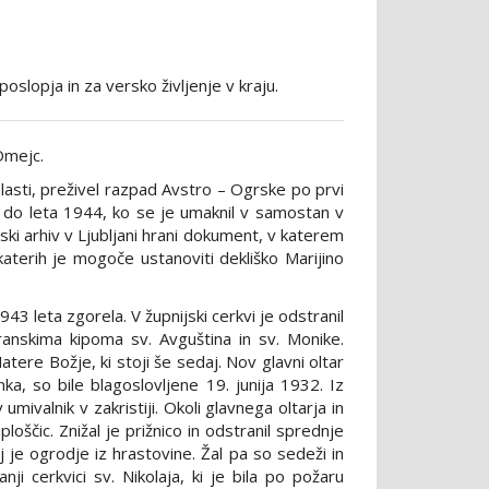
poslopja in za versko življenje v kraju.
Omejc.
blasti, preživel razpad Avstro – Ogrske po prvi
 do leta 1944, ko se je umaknil v samostan v
ski arhiv v Ljubljani hrani dokument, v katerem
aterih je mogoče ustanoviti dekliško Marijino
43 leta zgorela. V župnijski cerkvi je odstranil
anskima kipoma sv. Avguština in sv. Monike.
Matere Božje, ki stoji še sedaj. Nov glavni oltar
a, so bile blagoslovljene 19. junija 1932. Iz
mivalnik v zakristiji. Okoli glavnega oltarja in
ploščic. Znižal je prižnico in odstranil sprednje
aj je ogrodje iz hrastovine. Žal pa so sedeži in
nji cerkvici sv. Nikolaja, ki je bila po požaru