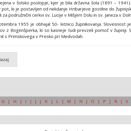
ejena v šolsko poslopje, kjer je bila državna šola (1891 – 1941).
v pot, ki je postavljen od nekdanje Hribarjeve gostilne do župnijsk
di za podružnični cerkvi sv. Lucije v Mišjem Dolu in sv. Janeza v Do
ptembra 1955 je obhajal 50- letnico župnikovanja. Slovesnost j
tov z Bogenšperka, ki so kasneje tudi prevzeli pomoč v župniji. 
il s Primskovega v Presko pri Medvodah.
azaj
G
|
H
|
I
|
J
|
K
|
L
|
M
|
N
|
O
|
P
|
R
|
S