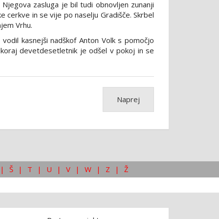
 Njegova zasluga je bil tudi obnovljen zunanji
e cerkve in se vije po naselju Gradišče. Skrbel
lnjem Vrhu.
e vodil kasnejši nadškof Anton Volk s pomočjo
Skoraj devetdesetletnik je odšel v pokoj in se
Naprej
|
Š
|
T
|
U
|
V
|
W
|
Z
|
Ž