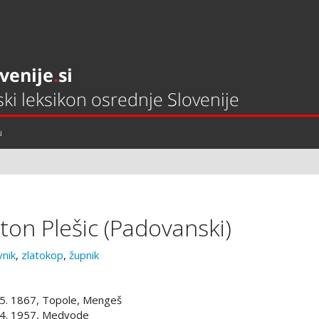
u
ton Plešic (Padovanski)
vnik
,
zlatokop
,
župnik
 5. 1867, Topole, Mengeš
 4. 1957, Medvode