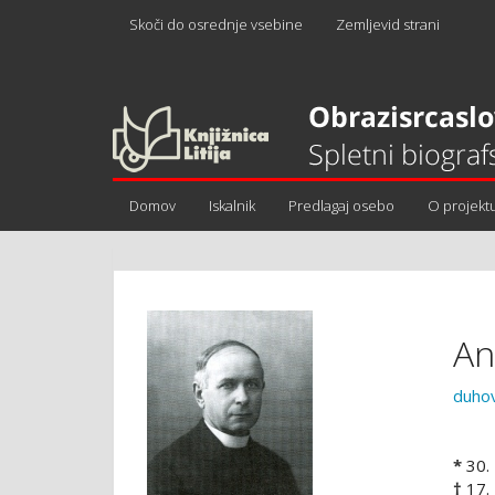
Skoči do osrednje vsebine
Zemljevid strani
Domov
Iskalnik
Predlagaj osebo
O projekt
An
duho
*
30.
†
17.