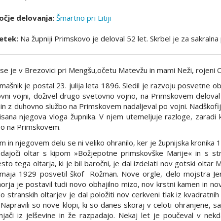
čje delovanja:
Šmartno pri Litiji
etek:
Na župniji Primskovo je deloval 52 let. Skrbel je za sakralna 
 se je v Brezovici pri Mengšu,očetu Matevžu in mami Neži, rojeni 
ašnik je postal 23. julija leta 1896. Sledil je razvoju posvetne o
vni vojni, doživel drugo svetovno vojno, na Primskovem deloval
i in z duhovno službo na Primskovem nadaljeval po vojni. Nadškofij
isana njegova vloga župnika. V njem utemeljuje razloge, zaradi k
bo na Primskovem.
m in njegovem delu se ni veliko ohranilo, ker je župnijska kronika 19
dajoči oltar s kipom »Božjepotne primskovške Marije« in s str
to tega oltarja, ki je bil baročni, je dal izdelati nov gotski oltar 
 maja 1929 posvetil škof Rožman. Nove orgle, delo mojstra Jenk
rja je postavil tudi novo obhajilno mizo, nov krstni kamen in nov u
o stranskih oltarjev je dal položiti nov cerkveni tlak iz kvadratnih 
. Napravili so nove klopi, ki so danes skoraj v celoti ohranjene, s
njači iz jelševine in že razpadajo. Nekaj let je poučeval v nekda