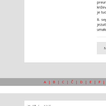
preur
križe
je tu
8. se
jezui
umakn
N
A
|
B
|
C
|
Č
|
D
|
E
|
F
|