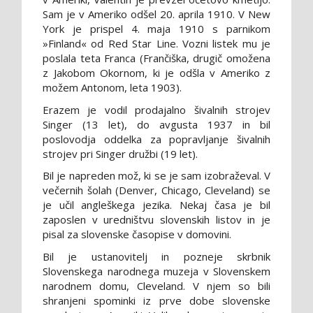
Sam je v Ameriko odšel 20. aprila 1910. V New
York je prispel 4. maja 1910 s parnikom
»Finland« od Red Star Line. Vozni listek mu je
poslala teta Franca (Frančiška, drugič omožena
z Jakobom Okornom, ki je odšla v Ameriko z
možem Antonom, leta 1903).
Erazem je vodil prodajalno šivalnih strojev
Singer (13 let), do avgusta 1937 in bil
poslovodja oddelka za popravljanje šivalnih
strojev pri Singer družbi (19 let).
Bil je napreden mož, ki se je sam izobraževal. V
večernih šolah (Denver, Chicago, Cleveland) se
je učil angleškega jezika. Nekaj časa je bil
zaposlen v uredništvu slovenskih listov in je
pisal za slovenske časopise v domovini.
Bil je ustanovitelj in pozneje skrbnik
Slovenskega narodnega muzeja v Slovenskem
narodnem domu, Cleveland. V njem so bili
shranjeni spominki iz prve dobe slovenske