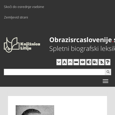
Skoči do osrednje vsebine
Zemljevid strani
Toggle
naviga