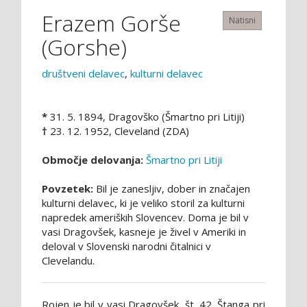
Erazem Gorše
Natisni
(Gorshe)
društveni delavec
,
kulturni delavec
*
31. 5. 1894, Dragovško (Šmartno pri Litiji)
†
23. 12. 1952, Cleveland (ZDA)
Območje delovanja:
Šmartno pri Litiji
Povzetek:
Bil je zanesljiv, dober in značajen
kulturni delavec, ki je veliko storil za kulturni
napredek ameriških Slovencev. Doma je bil v
vasi Dragovšek, kasneje je živel v Ameriki in
deloval v Slovenski narodni čitalnici v
Clevelandu.
Rojen je bil v vasi Dragovšek, št. 42, Štanga pri