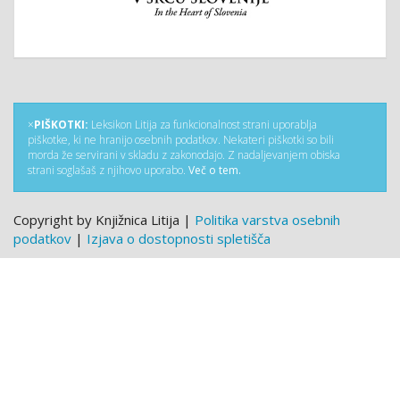
×
PIŠKOTKI:
Leksikon Litija za funkcionalnost strani uporablja
piškotke, ki ne hranijo osebnih podatkov. Nekateri piškotki so bili
morda že servirani v skladu z zakonodajo. Z nadaljevanjem obiska
strani soglašaš z njihovo uporabo.
Več o tem.
Copyright by Knjižnica Litija |
Politika varstva osebnih
podatkov
|
Izjava o dostopnosti spletišča