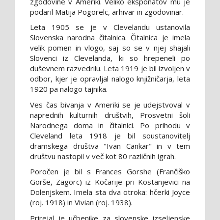
zgodovine v Ameriki. Veliko eksponatov mu je
podaril Matija Pogorelc, arhivar in zgodovinar.
Leta 1905 se je v Clevelandu ustanovila
Slovenska narodna čitalnica. Čitalnica je imela
velik pomen in vlogo, saj so se v njej shajali
Slovenci iz Clevelanda, ki so hrepeneli po
duševnem razvedrilu. Leta 1919 je bil izvoljen v
odbor, kjer je opravljal nalogo knjižničarja, leta
1920 pa nalogo tajnika.
Ves čas bivanja v Ameriki se je udejstvoval v
naprednih kulturnih društvih, Prosvetni šoli
Narodnega doma in čitalnici. Po prihodu v
Cleveland leta 1918 je bil soustanovitelj
dramskega društva "Ivan Cankar" in v tem
društvu nastopil v več kot 80 različnih igrah.
Poročen je bil s Frances Gorshe (Frančiško
Gorše, Zagorc) iz Kočarije pri Kostanjevici na
Dolenjskem. Imela sta dva otroka: hčerki Joyce
(roj. 1918) in Vivian (roj. 1938).
Prirejal je učbenike za slovenske izseljenske