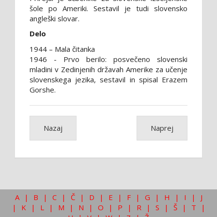
šole po Ameriki. Sestavil je tudi slovensko
angleški slovar.
Delo
1944 – Mala čitanka
1946 - Prvo berilo: posvečeno slovenski
mladini v Zedinjenih državah Amerike za učenje
slovenskega jezika, sestavil in spisal Erazem
Gorshe.
Nazaj
Naprej
A
|
B
|
C
|
Č
|
D
|
E
|
F
|
G
|
H
|
I
|
J
|
K
|
L
|
M
|
N
|
O
|
P
|
R
|
S
|
Š
|
T
|