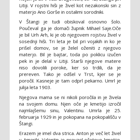
Litiji. V rojstni hiši je živel kot nezakonski sin z
materjo Ano Gorše in ostalimi sorodniki.
V Štangi je tudi obiskoval osnovno šolo.
Poučeval ga je domači župnik Mihael Saje.Oče
je bil Urh Arh, ki je ob njegovem rojstvu živel v
sosednji hiši. Tri leta je bil pri vojakih in ko je
prišel domov, se je želel oženiti z njegovo
materjo. Bil je bajtar, toda po poklicu izučen
pek in je delal v Litiji. Starši njegove matere
niso dovolili poroke, ker so trdili, da je
prereven. Tako je odšel v Trst, kjer se je
poročil. Kasneje je tam odprl pekarno. Umrl je
julija leta 1903.
Njegova mama se ni nikoli poročila in je živela
na svojem domu. Njen oče je kmetijo izročil
najmlajšemu sinu, Valentinu. Umrla je 25.
februarja 1929 in je pokopana na pokopališču v
Štangi.
Erazem je imel dva strica. Anton je več let živel
v Ameriki, Valentin je prevzel očetovo kmetijo.