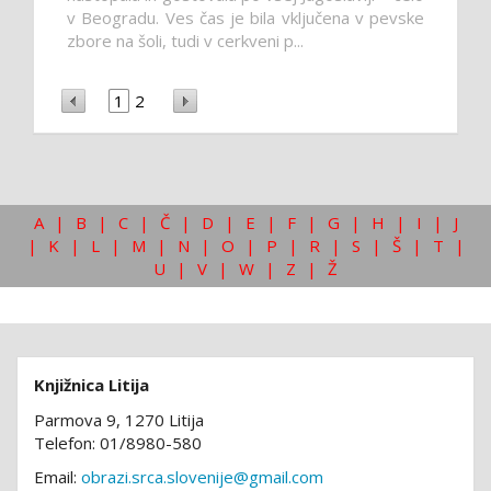
v Beogradu. Ves čas je bila vključena v pevske
zbore na šoli, tudi v cerkveni p...
1
2
A
|
B
|
C
|
Č
|
D
|
E
|
F
|
G
|
H
|
I
|
J
|
K
|
L
|
M
|
N
|
O
|
P
|
R
|
S
|
Š
|
T
|
U
|
V
|
W
|
Z
|
Ž
Knjižnica Litija
Parmova 9, 1270 Litija
Telefon: 01/8980-580
Email:
obrazi.srca.slovenije@gmail.com