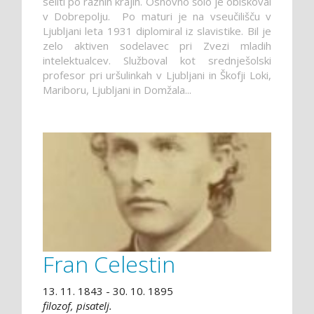
seliti po raznih krajih. Osnovno šolo je obiskoval
v Dobrepolju. Po maturi je na vseučilišču v
Ljubljani leta 1931 diplomiral iz slavistike. Bil je
zelo aktiven sodelavec pri Zvezi mladih
intelektualcev. Služboval kot srednješolski
profesor pri uršulinkah v Ljubljani in Škofji Loki,
Mariboru, Ljubljani in Domžala...
Fran Celestin
13. 11. 1843 - 30. 10. 1895
filozof, pisatelj.