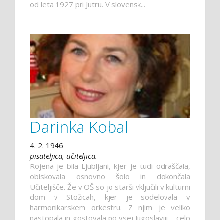
od leta 1927 pri Jutru. V slovensk...
Darinka Kobal
4. 2. 1946
pisateljica, učiteljica.
Rojena je bila Ljubljani, kjer je tudi odraščala,
obiskovala osnovno šolo in dokončala
Učiteljišče. Že v OŠ so jo starši vključili v kulturni
dom v Stožicah, kjer je sodelovala v
harmonikarskem orkestru. Z njim je veliko
nastopala in gostovala po vsej Jugoslaviji – celo