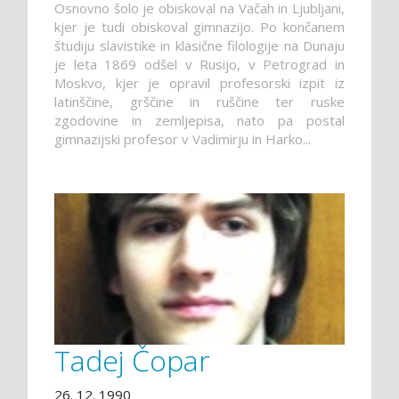
Osnovno šolo je obiskoval na Vačah in Ljubljani,
kjer je tudi obiskoval gimnazijo. Po končanem
študiju slavistike in klasične filologije na Dunaju
je leta 1869 odšel v Rusijo, v Petrograd in
Moskvo, kjer je opravil profesorski izpit iz
latinščine, grščine in ruščine ter ruske
zgodovine in zemljepisa, nato pa postal
gimnazijski profesor v Vadimirju in Harko...
Tadej Čopar
26. 12. 1990