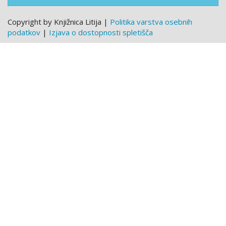
Copyright by Knjižnica Litija |
Politika varstva osebnih
podatkov
|
Izjava o dostopnosti spletišča