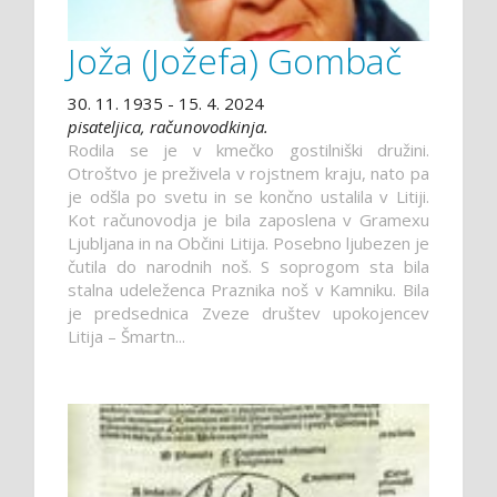
Joža (Jožefa) Gombač
30. 11. 1935 - 15. 4. 2024
pisateljica, računovodkinja.
Rodila se je v kmečko gostilniški družini.
Otroštvo je preživela v rojstnem kraju, nato pa
je odšla po svetu in se končno ustalila v Litiji.
Kot računovodja je bila zaposlena v Gramexu
Ljubljana in na Občini Litija. Posebno ljubezen je
čutila do narodnih noš. S soprogom sta bila
stalna udeleženca Praznika noš v Kamniku. Bila
je predsednica Zveze društev upokojencev
Litija – Šmartn...