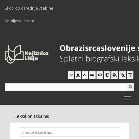
Skoči do osrednje vsebine
Zemljevid strani
Toggle
naviga
Leksikon Iskalnik