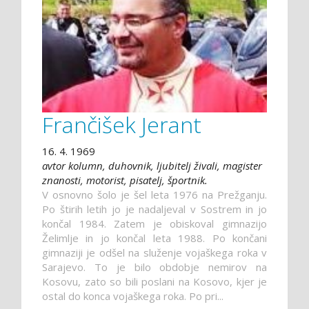
Frančišek Jerant
16. 4. 1969
avtor kolumn, duhovnik, ljubitelj živali, magister
znanosti, motorist, pisatelj, športnik.
V osnovno šolo je šel leta 1976 na Prežganju.
Po štirih letih jo je nadaljeval v Sostrem in jo
končal 1984. Zatem je obiskoval gimnazijo
Želimlje in jo končal leta 1988. Po končani
gimnaziji je odšel na služenje vojaškega roka v
Sarajevo. To je bilo obdobje nemirov na
Kosovu, zato so bili poslani na Kosovo, kjer je
ostal do konca vojaškega roka. Po pri...