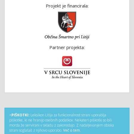
Projekt je financirala:
Partner projekta:
×
PIŠKOTKI:
Leksikon Litija za funkcionalnost strani uporablja
piškotke, ki ne hranijo osebnih podatkov. Nekateri piškotki so bili
morda že servirani v skladu z zakonodajo. Z nadaljevanjem obiska
strani soglašaš z njihovo uporabo.
Več o tem.