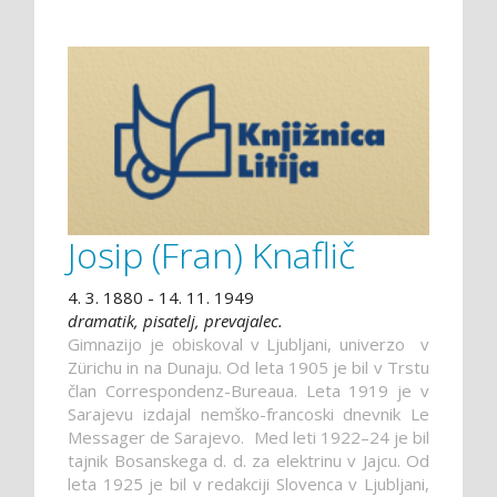
Josip (Fran) Knaflič
4. 3. 1880 - 14. 11. 1949
dramatik, pisatelj, prevajalec.
Gimnazijo je obiskoval v Ljubljani, univerzo v
Zürichu in na Dunaju. Od leta 1905 je bil v Trstu
član Correspondenz-Bureaua. Leta 1919 je v
Sarajevu izdajal nemško-francoski dnevnik Le
Messager de Sarajevo. Med leti 1922–24 je bil
tajnik Bosanskega d. d. za elektrinu v Jajcu. Od
leta 1925 je bil v redakciji Slovenca v Ljubljani,