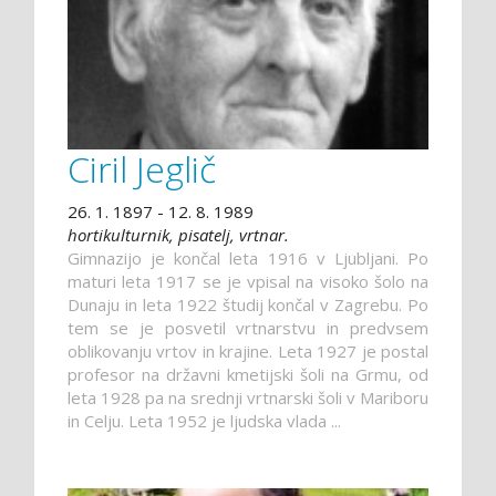
Ciril Jeglič
26. 1. 1897 - 12. 8. 1989
hortikulturnik, pisatelj, vrtnar.
Gimnazijo je končal leta 1916 v Ljubljani. Po
maturi leta 1917 se je vpisal na visoko šolo na
Dunaju in leta 1922 študij končal v Zagrebu. Po
tem se je posvetil vrtnarstvu in predvsem
oblikovanju vrtov in krajine. Leta 1927 je postal
profesor na državni kmetijski šoli na Grmu, od
leta 1928 pa na srednji vrtnarski šoli v Mariboru
in Celju. Leta 1952 je ljudska vlada ...