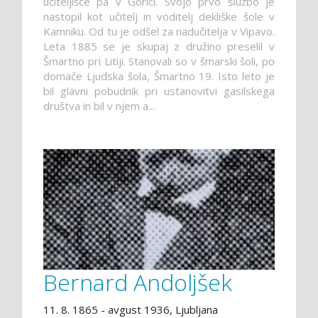
učiteljišče pa v Gorici. Svojo prvo službo je
nastopil kot učitelj in voditelj dekliške šole v
Kamniku. Od tu je odšel za nadučitelja v Vipavo.
Leta 1885 se je skupaj z družino preselil v
Šmartno pri Litiji. Stanovali so v šmarski šoli, po
domače Ljudska šola, Šmartno 19. Isto leto je
bil glavni pobudnik pri ustanovitvi gasilskega
društva in bil v njem a...
Bernard Andoljšek
11. 8. 1865 - avgust 1936, Ljubljana