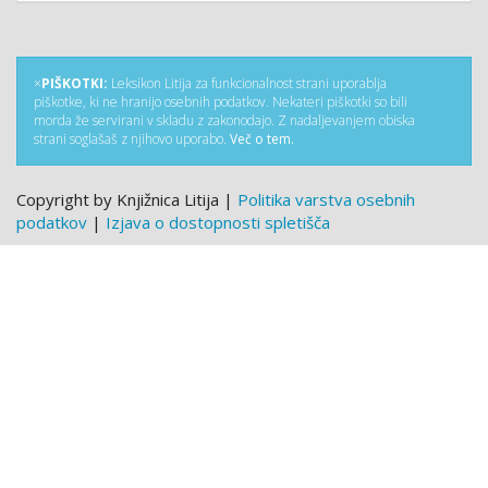
×
PIŠKOTKI:
Leksikon Litija za funkcionalnost strani uporablja
piškotke, ki ne hranijo osebnih podatkov. Nekateri piškotki so bili
morda že servirani v skladu z zakonodajo. Z nadaljevanjem obiska
strani soglašaš z njihovo uporabo.
Več o tem.
Copyright by Knjižnica Litija |
Politika varstva osebnih
podatkov
|
Izjava o dostopnosti spletišča