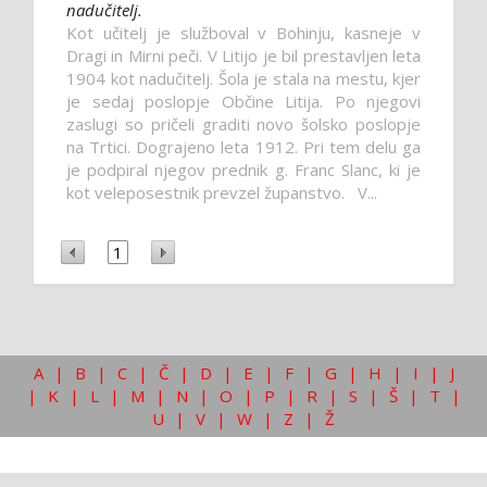
nadučitelj.
Kot učitelj je služboval v Bohinju, kasneje v
Dragi in Mirni peči. V Litijo je bil prestavljen leta
1904 kot nadučitelj. Šola je stala na mestu, kjer
je sedaj poslopje Občine Litija. Po njegovi
zaslugi so pričeli graditi novo šolsko poslopje
na Trtici. Dograjeno leta 1912. Pri tem delu ga
je podpiral njegov prednik g. Franc Slanc, ki je
kot veleposestnik prevzel županstvo. V...
1
A
|
B
|
C
|
Č
|
D
|
E
|
F
|
G
|
H
|
I
|
J
|
K
|
L
|
M
|
N
|
O
|
P
|
R
|
S
|
Š
|
T
|
U
|
V
|
W
|
Z
|
Ž