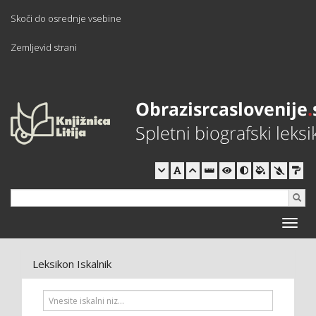
Skoči do osrednje vsebine
Zemljevid strani
Toggle
naviga
Leksikon Iskalnik