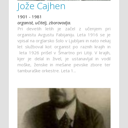
Jože Cajhen
1901 - 1981
organist, učitelj, zborovodja.
Pri devetih letih je začel z učenjem pri
organistu Avgustu Fabijaniju. Leta 1916 se je
vpisal na orglarsko šolo v Ljubljani in nato nekaj
let služboval kot organist po raznih krajih in
leta 1926 prišel v Šmartno pri Litiji. V krajih,
kjer je delal in živel, je ustanavljal in vodil
moške, ženske in mešane pevske zbore ter
tamburaške orkestre. Leta 1...