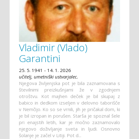
Vladimir (Vlado)
Garantini
25. 5. 1941 - 14. 1. 2026
učitelj, umetniški ustvarjalec.
Njegova življenjska pot je bila zaznamovana s
številnimi preizkušnjami že v zgodnjem
otroštvu. Kot majhen deček je bil skupaj z
babico in dedkom izseljen v delovno taborišče
v Nemčijo. Ko so se vrnili, jih je pričakal dom, ki
je bil izropan in porušen. Starša je spoznal šele
pri enajstih letih, kar je močno zaznamovalo
njegovo doživljanje sveta in ljudi. Osnovno
šolanje je začel v Litiji. Pot d...