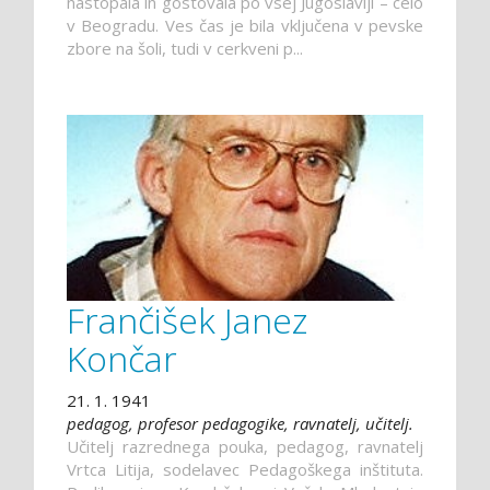
nastopala in gostovala po vsej Jugoslaviji – celo
v Beogradu. Ves čas je bila vključena v pevske
zbore na šoli, tudi v cerkveni p...
Frančišek Janez
Končar
21. 1. 1941
pedagog, profesor pedagogike, ravnatelj, učitelj.
Učitelj razrednega pouka, pedagog, ravnatelj
Vrtca Litija, sodelavec Pedagoškega inštituta.