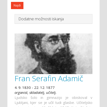
Dodatne možnosti iskanja
Fran Serafin Adamič
4. 9. 1830 - 22. 12. 1877
organist, skladatelj, učitelj.
Ljudsko šolo in gimnazijo je obiskoval v
Ljubljani, kjer se je učil tudi glasbe. Učiteljsko