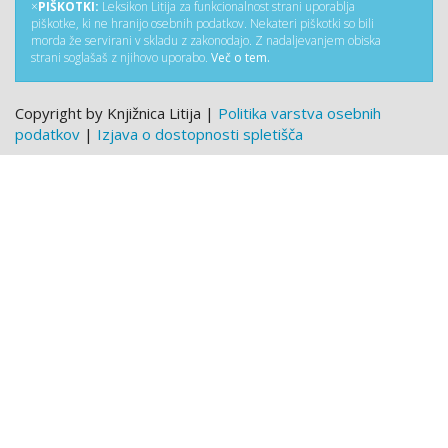
×
PIŠKOTKI:
Leksikon Litija za funkcionalnost strani uporablja
piškotke, ki ne hranijo osebnih podatkov. Nekateri piškotki so bili
morda že servirani v skladu z zakonodajo. Z nadaljevanjem obiska
strani soglašaš z njihovo uporabo.
Več o tem.
Copyright by Knjižnica Litija |
Politika varstva osebnih
podatkov
|
Izjava o dostopnosti spletišča