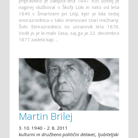
pripravnico je zaključil leta 1847. Kot učitelj je
najprej služboval v Škofji Loki in nato od leta
1849 v Šmartnem pri Litiji, kjer je bila tedaj
enorazrednica v tako imenovani stari mežnariji.
Šolo štirirazrednico so ustanovili leta 1876.
Vodil jo je le malo časa, saj ga je 22. decembra
1877 zadela kap. ...
Martin Brilej
3. 10. 1940 - 2. 8. 2011
kulturni in družbeno politični delavec, ljubiteljski