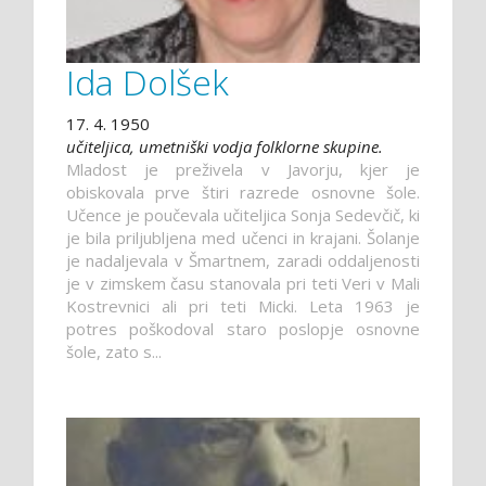
Ida Dolšek
17. 4. 1950
učiteljica, umetniški vodja folklorne skupine.
Mladost je preživela v Javorju, kjer je
obiskovala prve štiri razrede osnovne šole.
Učence je poučevala učiteljica Sonja Sedevčič, ki
je bila priljubljena med učenci in krajani. Šolanje
je nadaljevala v Šmartnem, zaradi oddaljenosti
je v zimskem času stanovala pri teti Veri v Mali
Kostrevnici ali pri teti Micki. Leta 1963 je
potres poškodoval staro poslopje osnovne
šole, zato s...