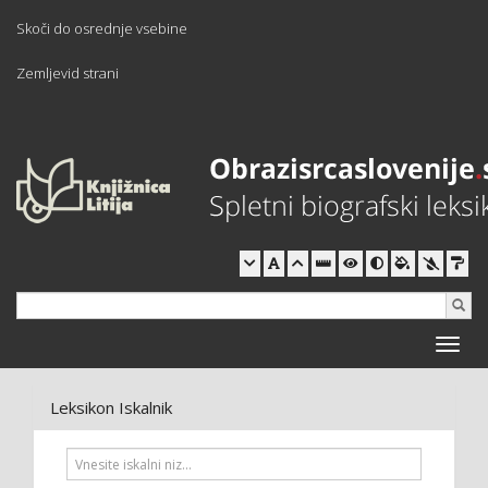
Skoči do osrednje vsebine
Zemljevid strani
Toggle
naviga
Leksikon Iskalnik