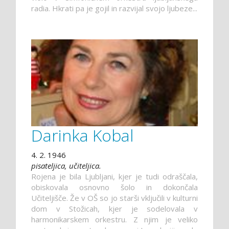
radia. Hkrati pa je gojil in razvijal svojo ljubeze...
Darinka Kobal
4. 2. 1946
pisateljica, učiteljica.
Rojena je bila Ljubljani, kjer je tudi odraščala,
obiskovala osnovno šolo in dokončala
Učiteljišče. Že v OŠ so jo starši vključili v kulturni
dom v Stožicah, kjer je sodelovala v
harmonikarskem orkestru. Z njim je veliko