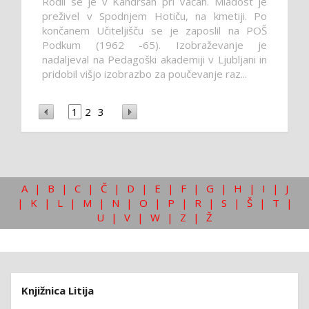
Rodil se je v Kandršah pri Vačah. Mladost je
preživel v Spodnjem Hotiču, na kmetiji. Po
končanem Učiteljišču se je zaposlil na POŠ
Podkum (1962 -65). Izobraževanje je
nadaljeval na Pedagoški akademiji v Ljubljani in
pridobil višjo izobrazbo za poučevanje raz...
1
2
3
A
|
B
|
C
|
Č
|
D
|
E
|
F
|
G
|
H
|
I
|
J
|
K
|
L
|
M
|
N
|
O
|
P
|
R
|
S
|
Š
|
T
|
U
|
V
|
W
|
Z
|
Ž
Knjižnica Litija