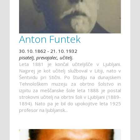
Anton Funtek
30. 10. 1862 - 21. 10. 1932
pisatelj, prevajalec, učitelj.
Leta 1881 je končal učiteljišče v Ljubljani.
Najprej je kot učitelj služboval v Litiji, nato v
Šentvidu pri Stični. Po študiju na dunajskem
Tehnološkem muzeju za obrtno šolstvo in
izpitu za meščanske šole leta 1888 je postal
strokovni učitelj na obrtni šoli v Ljubljani (1889-
1894). Nato pa je bil do upokojitve leta 1925
profesor na ljubljansk...