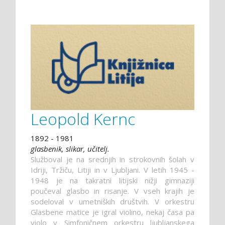
Leopold Kernc
1892 - 1981
glasbenik, slikar, učitelj.
Služboval je na srednjih in strokovnih šolah v
Idriji, Tržiču, Litiji in v Ljubljani. V letih 1945 -
1948 je na takratni litijski nižji gimnaziji
poučeval glasbo in risanje. V vseh krajih je
sodeloval v umetniških društvih. V orkestru
Glasbene matice je igral violino, nekaj časa pa
violo v Simfoničnem orkestru ljubljanskega