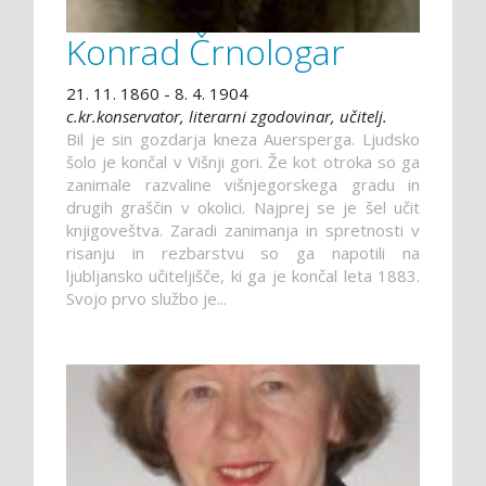
Konrad Črnologar
21. 11. 1860 - 8. 4. 1904
c.kr.konservator, literarni zgodovinar, učitelj.
Bil je sin gozdarja kneza Auersperga. Ljudsko
šolo je končal v Višnji gori. Že kot otroka so ga
zanimale razvaline višnjegorskega gradu in
drugih graščin v okolici. Najprej se je šel učit
knjigoveštva. Zaradi zanimanja in spretnosti v
risanju in rezbarstvu so ga napotili na
ljubljansko učiteljišče, ki ga je končal leta 1883.
Svojo prvo službo je...