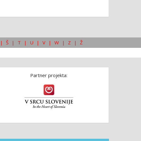
|
Š
|
T
|
U
|
V
|
W
|
Z
|
Ž
Partner projekta: