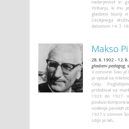
nadarjenost in g
Hribarju, ki mu j
glasbeni teoriji i
Cecilijinega društ
datumom 14. 7. 1887
Makso Pi
28. 8. 1902 - 12. 8
glasbeni pedagog, s
V osnovno šolo je 
je vpisal na trilet
Celju. Pogloblj
pridobival na mari
1923 do 1927. V 
poskusi komponiranj
vodenje pevskih zb
1927 v osnovni šol
Litijo je lah...