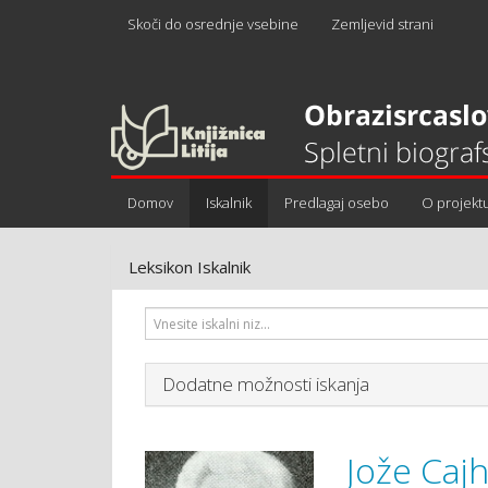
Skoči do osrednje vsebine
Zemljevid strani
Domov
Iskalnik
Predlagaj osebo
O projekt
Leksikon Iskalnik
Dodatne možnosti iskanja
Jože Caj