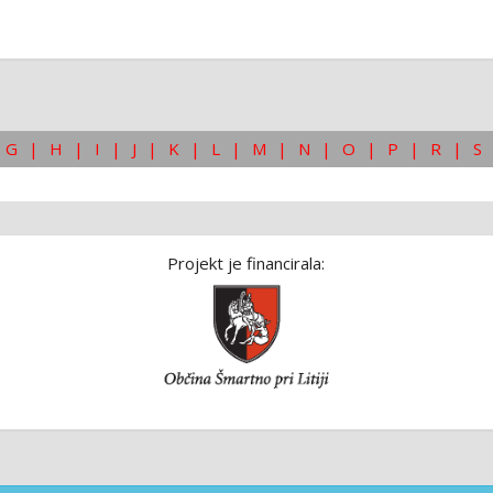
G
|
H
|
I
|
J
|
K
|
L
|
M
|
N
|
O
|
P
|
R
|
S
Projekt je financirala: