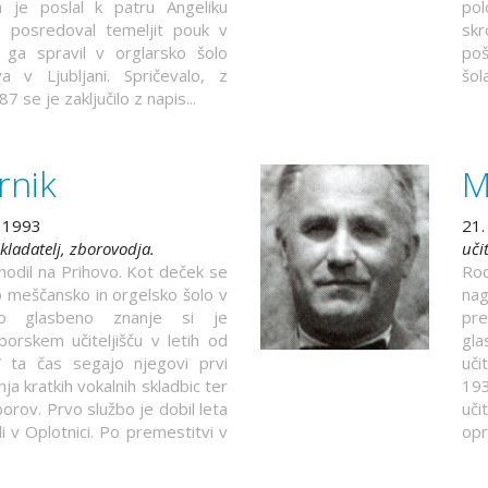
a je poslal k patru Angeliku
pol
e posredoval temeljit pouk v
skr
n ga spravil v orglarsko šolo
poš
va v Ljubljani. Spričevalo, z
šola
 se je zaključilo z napis...
rnik
M
. 1993
21.
kladatelj, zborovodja.
uči
hodil na Prihovo. Kot deček se
Rod
no meščansko in orgelsko šolo v
nag
eno glasbeno znanje si je
pre
borskem učiteljišču v letih od
gl
ta čas segajo njegovi prvi
uči
a kratkih vokalnih skladbic ter
193
orov. Prvo službo je dobil leta
uči
i v Oplotnici. Po premestitvi v
opr