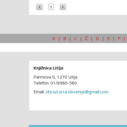
1
A
|
B
|
C
|
Č
|
D
|
E
|
F
|
Knjižnica Litija
Parmova 9, 1270 Litija
Telefon: 01/8980-580
Email:
obrazi.srca.slovenije@gmail.com