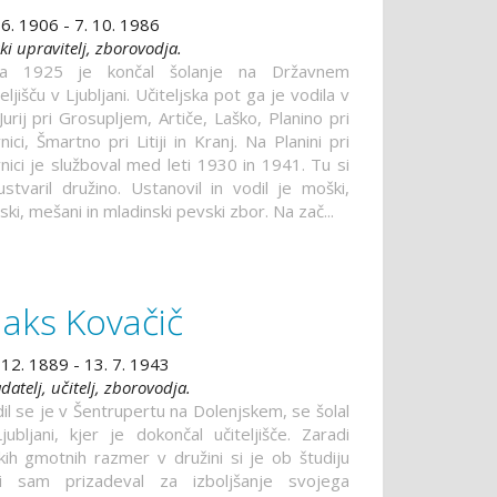
 6. 1906 - 7. 10. 1986
ski upravitelj, zborovodja.
ta 1925 je končal šolanje na Državnem
teljišču v Ljubljani. Učiteljska pot ga je vodila v
 Jurij pri Grosupljem, Artiče, Laško, Planino pri
nici, Šmartno pri Litiji in Kranj. Na Planini pri
nici je služboval med leti 1930 in 1941. Tu si
ustvaril družino. Ustanovil in vodil je moški,
ski, mešani in mladinski pevski zbor. Na zač...
aks Kovačič
 12. 1889 - 13. 7. 1943
adatelj, učitelj, zborovodja.
il se je v Šentrupertu na Dolenjskem, se šolal
jubljani, kjer je dokončal učiteljišče. Zaradi
kih gmotnih razmer v družini si je ob študiju
i sam prizadeval za izboljšanje svojega