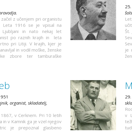
25.
borovodja.
šol
e začel z učenjem pri organistu
Le
u. Leta 1916 se je vpisal na
uči
 Ljubljani in nato nekaj let
Št.
nist po raznih krajih in leta
Sev
no pri Litiji. V krajih, kjer je
Sev
stanavljal in vodil moške, ženske
je 
ke zbore ter tamburaške
žen
reb
M
 1951
29.
jnik, organist, skladatelj,
skl
Rod
ja 1867, v Cerknem. Pri 10 letih
v L
ša in v Kamnik ga je vzel njegov
tež
Stric je prepoznal glasbeno
tud