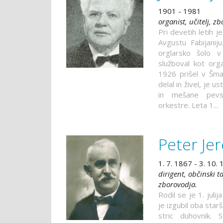
1901 - 1981
organist, učitelj, z
Pri devetih letih j
Avgustu Fabijanij
orglarsko šolo v
služboval kot orga
1926 prišel v Šmart
delal in živel, je u
in mešane pevs
orkestre. Leta 1...
Peter Je
1. 7. 1867 - 3. 10.
dirigent, občinski ta
zborovodja.
Rodil se je 1. juli
je izgubil oba star
stric duhovnik. 