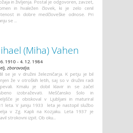
ožaja in življenja. Postal je odgovoren, zavzet,
omen in hvaležen človek, ki je zelo cenil
tenost in dobre medčloveške odnose. Pri
nju se ...
ihael (Miha) Vahen
 6. 1910 - 4. 12. 1984
telj, zborovodja.
il se je v družini železničarja. K petju je bil
njen že v otroških letih, saj so v družini radi
pevali. Kmalu je dobil klavir in se začel
asbeno izobraževati. Meščansko šolo in
teljišče je obiskoval v Ljubljani in maturiral
1 leta. V juniju 1933 leta je nastopil službo
telja v Zg. Kapli na Kozjaku. Leta 1937 je
avil strokovni izpit. Ob oku...