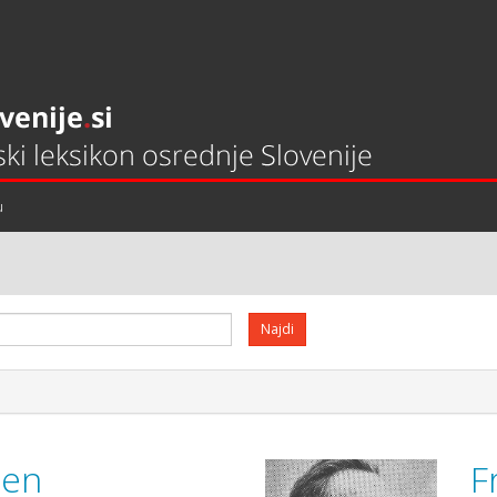
u
hen
F