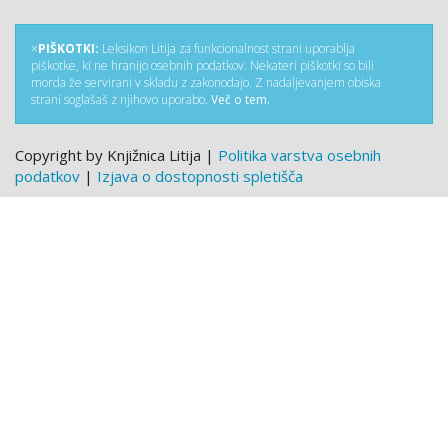
×
PIŠKOTKI:
Leksikon Litija za funkcionalnost strani uporablja
piškotke, ki ne hranijo osebnih podatkov. Nekateri piškotki so bili
morda že servirani v skladu z zakonodajo. Z nadaljevanjem obiska
strani soglašaš z njihovo uporabo.
Več o tem.
Copyright by Knjižnica Litija |
Politika varstva osebnih
podatkov
|
Izjava o dostopnosti spletišča