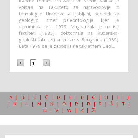
Kvedra Tomaža. Po zaključeni srednji šoli se je
vpisala na Fakulteto za naravoslovje in
tehnologijo Univerze v Ljubljani, oddelek za
geologijo, smer paleontologija, kjer je
diplomirala leta 1979. Magistrirala je na isti
fakulteti (1983), doktorirala na Rudarsko-
geološki fakulteti univerze v Beogradu (1989).
Leta 1979 se je zaposlila na takratnem Geol...
1
A
|
B
|
C
|
Č
|
D
|
E
|
F
|
G
|
H
|
I
|
J
|
K
|
L
|
M
|
N
|
O
|
P
|
R
|
S
|
Š
|
T
|
U
|
V
|
W
|
Z
|
Ž