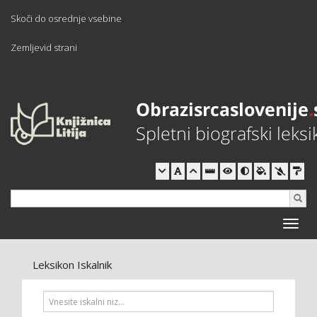
Skoči do osrednje vsebine
Zemljevid strani
Toggle
naviga
Leksikon Iskalnik