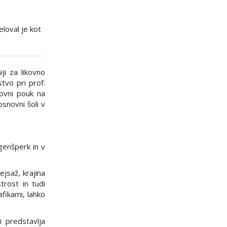
eloval je kot
ji za likovno
tvo pri prof.
kovni pouk na
snovni šoli v
genšperk in v
ejsaž, krajina
trost in tudi
afikami, lahko
i predstavlja