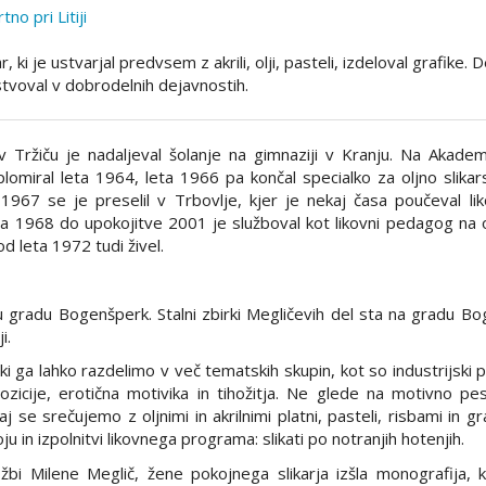
no pri Litiji
 ki je ustvarjal predvsem z akrili, olji, pasteli, izdeloval grafike. D
stvoval v dobrodelnih dejavnostih.
 v Tržiču je nadaljeval šolanje na gimnaziji v Kranju. Na Akademi
plomiral leta 1964, leta 1966 pa končal specialko za oljno slikars
967 se je preselil v Trbovlje, kjer je nekaj časa poučeval li
a 1968 do upokojitve 2001 je služboval kot likovni pedagog na o
 od leta 1972 tudi živel.
pu gradu Bogenšperk. Stalni zbirki Megličevih del sta na gradu Bo
i.
i ga lahko razdelimo v več tematskih skupin, kot so industrijski p
ozicije, erotična motivika in tihožitja. Ne glede na motivno pes
 se srečujemo z oljnimi in akrilnimi platni, pasteli, risbami in gr
 in izpolnitvi likovnega programa: slikati po notranjih hotenjih.
i Milene Meglič, žene pokojnega slikarja izšla monografija, k