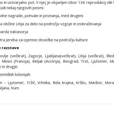
o in ustvarjalno pot. V njej je objavljen izbor 136 reprodukcij slik 
 tudi nekaj njegovih pesmi.
evilne nagrade, pohvale in priznanja, med drugimi:
a občine Litija za delo na področju vzgoje in izobraževanja
karda Valvasorja
tra Jereba za izjemne dosežke na področju kulture
e razstave
ovlje (večkrat), Zagorje, Ljubljana(večkrat), Litija (večkrat), Bled,
x Mines (Francija), Beljak (Avstrija), Beograd, Trst, Ljutomer, 
 in drugje.
etniških kolonijah:
m – Ljutomer, Tržič, Vrhnika, Bela krajina, Krško, Maribor, Mora
bljana, Kum.