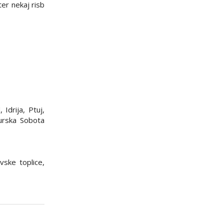
ter nekaj risb
 Idrija, Ptuj,
Murska Sobota
vske toplice,