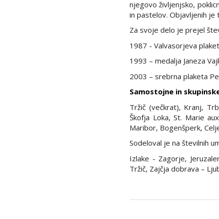
njegovo življenjsko, poklicn
in pastelov. Objavljenih je
Za svoje delo je prejel št
1987 - Valvasorjeva plaket
1993 – medalja Janeza Vaj
2003 – srebrna plaketa Pe
Samostojne in skupinsk
Tržič (večkrat), Kranj, Trb
Škofja Loka, St. Marie au
Maribor, Bogenšperk, Celje
Sodeloval je na številnih um
Izlake - Zagorje, Jeruzale
Tržič, Zajčja dobrava – Lju