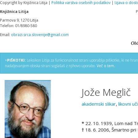
Copyright by Knjižnica Litija |
Politika varstva osebnih podatkov
|
Izjava o dost
Knjižnica Litija
P
Parmova 9, 1270 Litija
Telefon: 01/8980-580
Email:
obrazi.srca.slovenije@gmail.com
×
PIŠKOTKI:
Leksikon Litija za funkcionalnost strani uporablja piškotke, ki ne hra
nadaljevanjem obiska strani soglašaš z njihovo uporabo.
Več o tem.
Jože Meglič
akademski slikar
,
likovni uči
*
22. 10. 1939, Lom nad T
†
18. 6. 2006, Šmartno pri Li