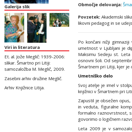
Območje delovanja:
Šmart
Galerija slik
Povzetek:
Akademski slikar,
likovni pedagog in se udej
Po končani nižji gimnaziji
Viri in literatura
umetnost v Ljubljani je di
Maksimu Sedeju st. Leta 1
Et. al. Jože Meglič: 1939-2006:
osnovni šoli. Od septembr
slikar. Šmartno pri Litiji:
Šmartnem pri Litiji, kjer je
samozaložba M. Meglič, 2009.
Umetniško delo
Zasebni arhiv družine Meglič.
Svoj atelje je imel v stol
Arhiv Knjižnice Litija.
knjižnici v Šmartnem pri Litij
Zapustil je obsežen opus, k
in veduta, figuralne komp
formalno raznovrstnost, saj
govorimo o logičnem razvoju
Leta 2009 je v samozaložb