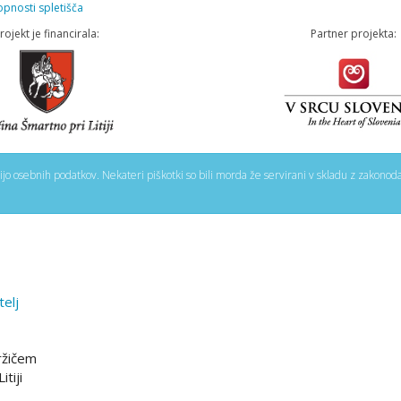
opnosti spletišča
rojekt je financirala:
Partner projekta:
nijo osebnih podatkov. Nekateri piškotki so bili morda že servirani v skladu z zakonoda
telj
ržičem
tiji