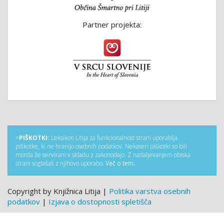
Partner projekta:
×
PIŠKOTKI:
Leksikon Litija za funkcionalnost strani uporablja
piškotke, ki ne hranijo osebnih podatkov. Nekateri piškotki so bili
morda že servirani v skladu z zakonodajo. Z nadaljevanjem obiska
strani soglašaš z njihovo uporabo.
Več o tem.
Copyright by Knjižnica Litija |
Politika varstva osebnih
podatkov
|
Izjava o dostopnosti spletišča