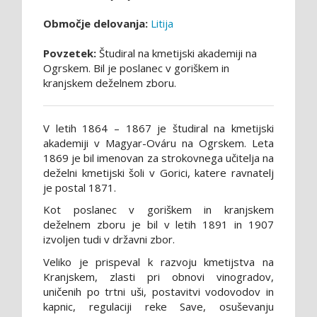
Območje delovanja:
Litija
Povzetek:
Študiral na kmetijski akademiji na
Ogrskem. Bil je poslanec v goriškem in
kranjskem deželnem zboru.
V letih 1864 – 1867 je študiral na kmetijski
akademiji v Magyar-Ováru na Ogrskem. Leta
1869 je bil imenovan za strokovnega učitelja na
deželni kmetijski šoli v Gorici, katere ravnatelj
je postal 1871.
Kot poslanec v goriškem in kranjskem
deželnem zboru je bil v letih 1891 in 1907
izvoljen tudi v državni zbor.
Veliko je prispeval k razvoju kmetijstva na
Kranjskem, zlasti pri obnovi vinogradov,
uničenih po trtni uši, postavitvi vodovodov in
kapnic, regulaciji reke Save, osuševanju