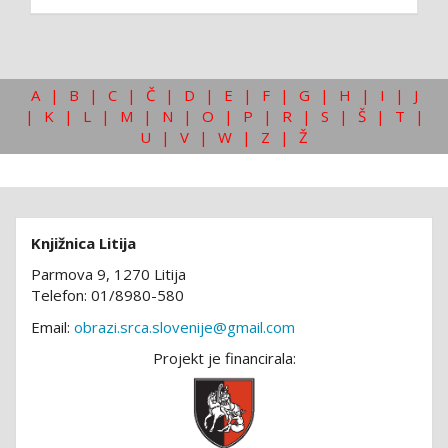
A
|
B
|
C
|
Č
|
D
|
E
|
F
|
G
|
H
|
I
|
J
|
K
|
L
|
M
|
N
|
O
|
P
|
R
|
S
|
Š
|
T
|
U
|
V
|
W
|
Z
|
Ž
Knjižnica Litija
Parmova 9, 1270 Litija
Telefon: 01/8980-580
Email:
obrazi.srca.slovenije@gmail.com
Projekt je financirala: