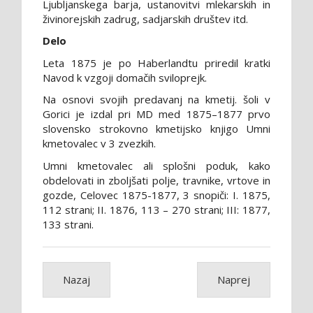
Ljubljanskega barja, ustanovitvi mlekarskih in
živinorejskih zadrug, sadjarskih društev itd.
Delo
Leta 1875 je po Haberlandtu priredil kratki
Navod k vzgoji domačih sviloprejk.
Na osnovi svojih predavanj na kmetij. šoli v
Gorici je izdal pri MD med 1875–1877 prvo
slovensko strokovno kmetijsko knjigo Umni
kmetovalec v 3 zvezkih.
Umni kmetovalec ali splošni poduk, kako
obdelovati in zboljšati polje, travnike, vrtove in
gozde, Celovec 1875-1877, 3 snopiči: I. 1875,
112 strani; II. 1876, 113 – 270 strani; III: 1877,
133 strani.
Nazaj
Naprej