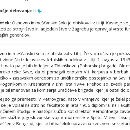
čje delovanja:
Litija
etek:
Osnovno in meščansko šolo je obiskoval v Litiji. Kasneje se 
teti za strojništvo in ladjedelništvo v Zagrebu je opravljal vrsto fun
ajših generalov.
no in meščansko šolo je obiskoval v Litiji. Že v otroštvu je pokaza
 vidnejših izdelovalcev letalskih modelov v Litiji. 1. avgusta 1943 
di, nato pa je bil dodeljen v Zidanškovo (Pohorsko) brigado. Okto
preko reke Save, da bi pomagali enotam VII. korpusa v borbah n
ško - zasavskim odredom so uničili nemško postojanko na Savi. N
ogonikom in Kresnicami v zimi leta 1944. Prehod so izvedli parti
je bil imenovan za komisarja Bračičeve brigade, kjer je ostal do 
ej so ga premestili v Petrovgrad, nato v Vranjevo, kjer je želel pos
se je vpisal na strojno fakulteto in leta 1956 diplomiral na Fakult
nčanem študiju je nastopil službo kot direktor Remontnega zavoda
čne službe jugoslovanske vojne mornarice v Splitu. V tem času j
ščen v Beograd, kjer je bil načelnik uprave na zveznem sekretar