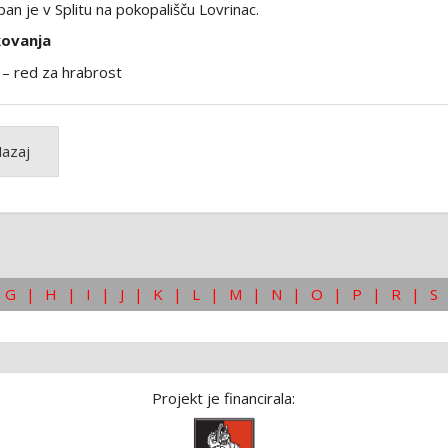
an je v Splitu na pokopališču Lovrinac.
kovanja
– red za hrabrost
azaj
G
|
H
|
I
|
J
|
K
|
L
|
M
|
N
|
O
|
P
|
R
|
S
Projekt je financirala: