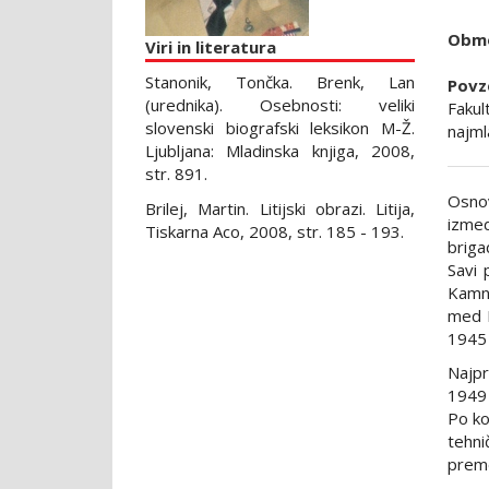
Obmo
Viri in literatura
Stanonik, Tončka. Brenk, Lan
Povz
(urednika). Osebnosti: veliki
Fakul
slovenski biografski leksikon M-Ž.
najml
Ljubljana: Mladinska knjiga, 2008,
str. 891.
Osnov
Brilej, Martin. Litijski obrazi. Litija,
izmed
Tiskarna Aco, 2008, str. 185 - 193.
briga
Savi 
Kamni
med P
1945 
Najpr
1949 
Po ko
tehni
preme