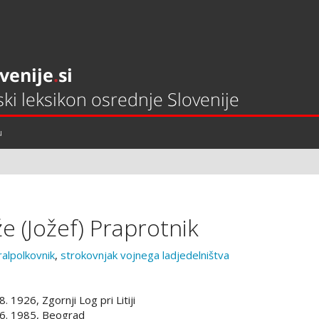
u
že (Jožef) Praprotnik
ralpolkovnik
,
strokovnjak vojnega ladjedelništva
8. 1926, Zgornji Log pri Litiji
 6. 1985, Beograd