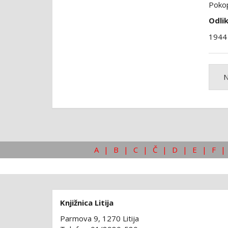
Pokop
Odli
1944 
N
A
|
B
|
C
|
Č
|
D
|
E
|
F
|
Knjižnica Litija
Parmova 9, 1270 Litija