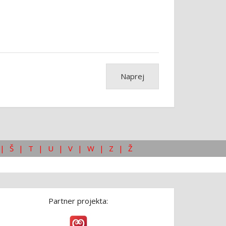
Naprej
|
Š
|
T
|
U
|
V
|
W
|
Z
|
Ž
Partner projekta: