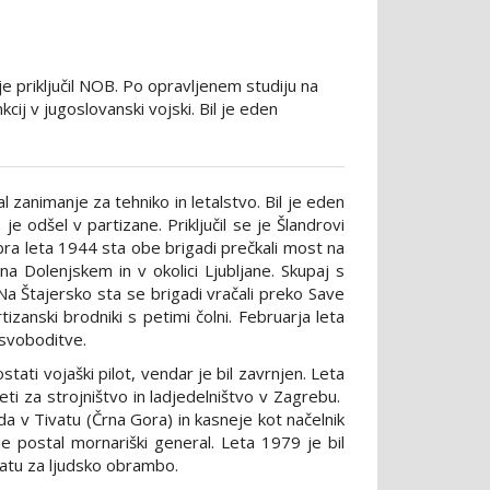
je priključil NOB. Po opravljenem studiju na
kcij v jugoslovanski vojski. Bil je eden
l zanimanje za tehniko in letalstvo. Bil je eden
je odšel v partizane. Priključil se je Šlandrovi
bra leta 1944 sta obe brigadi prečkali most na
a Dolenjskem in v okolici Ljubljane. Skupaj s
a Štajersko sta se brigadi vračali preko Save
zanski brodniki s petimi čolni. Februarja leta
osvoboditve.
tati vojaški pilot, vendar je bil zavrnjen. Leta
eti za strojništvo in ladjedelništvo v Zagrebu.
 v Tivatu (Črna Gora) in kasneje kot načelnik
e postal mornariški general. Leta 1979 je bil
iatu za ljudsko obrambo.