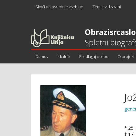
Skoči do osrednje vsebine
Zemljevid strani
Domov
Iskalnik
Predlagaj osebo
O projekt
Jo
gene
*
25. 
†
17.