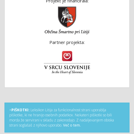
Projekt je financirala:
Partner projekta:
×
PIŠKOTKI:
Leksikon Litija za funkcionalnost strani uporablja
piškotke, ki ne hranijo osebnih podatkov. Nekateri piškotki so bili
morda že servirani v skladu z zakonodajo. Z nadaljevanjem obiska
strani soglašaš z njihovo uporabo.
Več o tem.