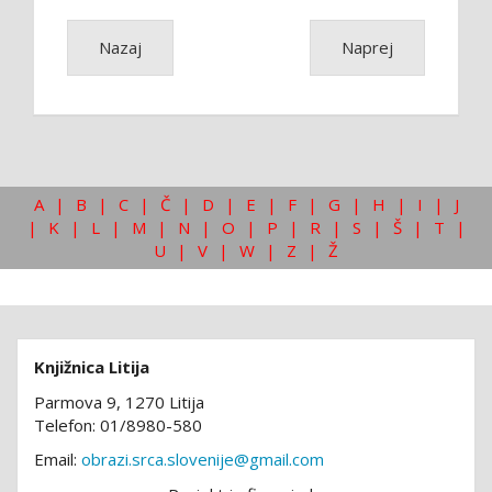
Nazaj
Naprej
A
|
B
|
C
|
Č
|
D
|
E
|
F
|
G
|
H
|
I
|
J
|
K
|
L
|
M
|
N
|
O
|
P
|
R
|
S
|
Š
|
T
|
U
|
V
|
W
|
Z
|
Ž
Knjižnica Litija
Parmova 9, 1270 Litija
Telefon: 01/8980-580
Email:
obrazi.srca.slovenije@gmail.com