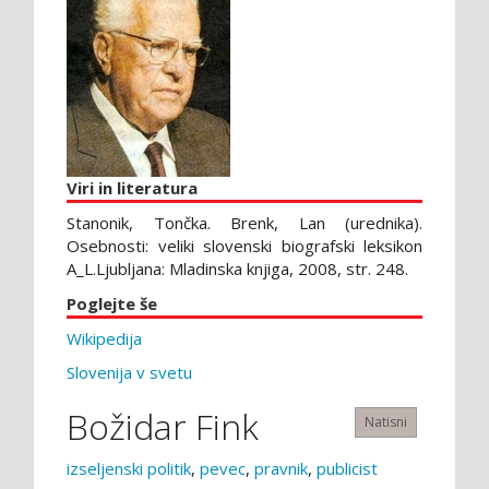
Viri in literatura
Stanonik, Tončka. Brenk, Lan (urednika).
Osebnosti: veliki slovenski biografski leksikon
A_L.Ljubljana: Mladinska knjiga, 2008, str. 248.
Poglejte še
Wikipedija
Slovenija v svetu
Božidar Fink
Natisni
izseljenski politik
,
pevec
,
pravnik
,
publicist