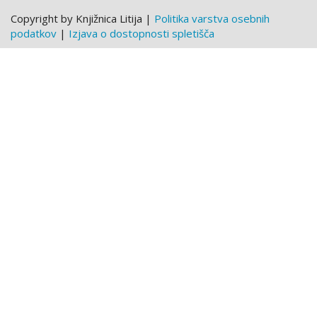
Copyright by Knjižnica Litija |
Politika varstva osebnih
podatkov
|
Izjava o dostopnosti spletišča