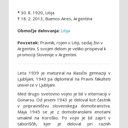
*
30. 8. 1920, Litija
†
18. 2. 2013, Buenos Aires, Argentina
Območje delovanja:
Litija
Povzetek:
Pravnik, rojen v Litiji, sedaj živi v
Argentini. S svojim delom je veliko prispeval k
promociji Slovenije v Argentini.
Leta 1939 je maturiral na klasični gimnaziji v
Ljubljani, 1943 pa diplomiral na Pravni fakulteti
univerze v Ljubljani.
Med drugo svetovno vojno je bil v internaciji v
Gonarsu. Od jeseni 1943 je deloval kot častnik
v pripravništvu slovenskega domobranstva.
Maja 1945 se je z domobranskimi enotami
umaknil na Koroško. Po vojni je bil zaprt v
taboriščih, kjer je deloval pri raznih