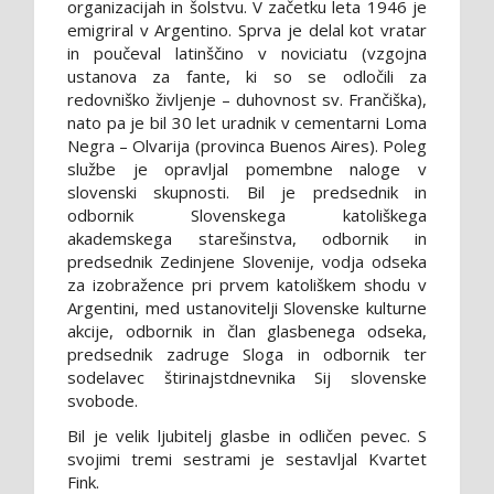
organizacijah in šolstvu. V začetku leta 1946 je
emigriral v Argentino. Sprva je delal kot vratar
in poučeval latinščino v noviciatu (vzgojna
ustanova za fante, ki so se odločili za
redovniško življenje – duhovnost sv. Frančiška),
nato pa je bil 30 let uradnik v cementarni Loma
Negra – Olvarija (provinca Buenos Aires). Poleg
službe je opravljal pomembne naloge v
slovenski skupnosti. Bil je predsednik in
odbornik Slovenskega katoliškega
akademskega starešinstva, odbornik in
predsednik Zedinjene Slovenije, vodja odseka
za izobražence pri prvem katoliškem shodu v
Argentini, med ustanovitelji Slovenske kulturne
akcije, odbornik in član glasbenega odseka,
predsednik zadruge Sloga in odbornik ter
sodelavec štirinajstdnevnika Sij slovenske
svobode.
Bil je velik ljubitelj glasbe in odličen pevec. S
svojimi tremi sestrami je sestavljal Kvartet
Fink.