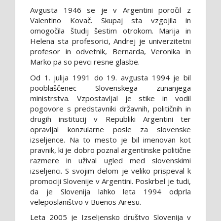
Avgusta 1946 se je v Argentini poročil z
Valentino Kovač. Skupaj sta vzgojila in
omogočila študij šestim otrokom. Marija in
Helena sta profesorici, Andrej je univerzitetni
profesor in odvetnik, Bernarda, Veronika in
Marko pa so pevci resne glasbe.
Od 1. julija 1991 do 19. avgusta 1994 je bil
pooblaščenec Slovenskega zunanjega
ministrstva. Vzpostavljal je stike in vodil
pogovore s predstavniki državnih, političnih in
drugih institucij v Republiki Argentini ter
opravljal konzularne posle za slovenske
izseljence. Na to mesto je bil imenovan kot
pravnik, ki je dobro poznal argentinske politične
razmere in užival ugled med slovenskimi
izseljenci. S svojim delom je veliko prispeval k
promociji Slovenije v Argentini. Poskrbel je tudi,
da je Slovenija lahko leta 1994 odprla
veleposlaništvo v Buenos Airesu.
Leta 2005 je Izseljensko društvo Slovenija v