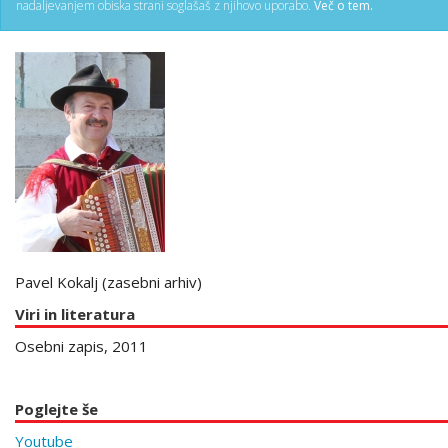
nadaljevanjem obiska strani soglašaš z njihovo uporabo.
Več o tem.
Pavel Kokalj (zasebni arhiv)
Viri in literatura
Osebni zapis, 2011
Poglejte še
Youtube