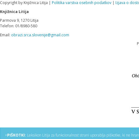
Copyright by Knjižnica Litija |
Politika varstva osebnih podatkov
|
Izjava o dost
Knjižnica Litija
Parmova 9, 1270 Litija
Telefon: 01/8980-580
Email:
obrazi.srca.slovenije@gmail.com
P
×
PIŠKOTKI:
Leksikon Litija za funkcionalnost strani uporablja piškotke, ki ne hra