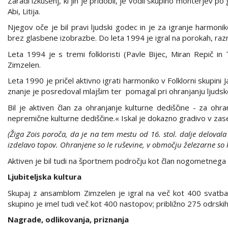
Zaradi izkušenj, ki jih je pridobil, je vodil skupino monterjev po
Abi, Litija.
Njegov oče je bil pravi ljudski godec in je za igranje harmoni
brez glasbene izobrazbe. Do leta 1994 je igral na porokah, ra
Leta 1994 je s tremi folkloristi (Pavle Bijec, Miran Repič 
Zimzelen.
Leta 1990 je pričel aktivno igrati harmoniko v Folklorni skupini J
znanje je posredoval mlajšim ter pomagal pri ohranjanju ljudsk
Bil je aktiven član za ohranjanje kulturne dediščine - za oh
nepremične kulturne dediščine.« Iskal je dokazno gradivo v zase
(Žiga Zois poroča, da je na tem mestu od 16. stol. dalje delovala 
izdelavo topov. Ohranjene so le ruševine, v območju železarne so 
Aktiven je bil tudi na športnem področju kot član nogometnega dr
Ljubiteljska kultura
Skupaj z ansamblom Zimzelen je igral na več kot 400 svatbah t
skupino je imel tudi več kot 400 nastopov; približno 275 odrski
Nagrade, odlikovanja, priznanja