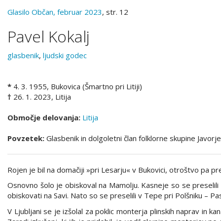
Glasilo Občan, februar 2023
, str. 12
Pavel Kokalj
glasbenik
,
ljudski godec
*
4. 3. 1955, Bukovica (Šmartno pri Litiji)
†
26. 1. 2023, Litija
Območje delovanja:
Litija
Povzetek:
Glasbenik in dolgoletni član folklorne skupine Javorje
Rojen je bil na domačiji »pri Lesarju« v Bukovici, otroštvo pa pr
Osnovno šolo je obiskoval na Mamolju. Kasneje so se preselili v
obiskovati na Savi. Nato so se preselili v Tepe pri Polšniku – Pas
V Ljubljani se je izšolal za poklic monterja plinskih naprav in ka