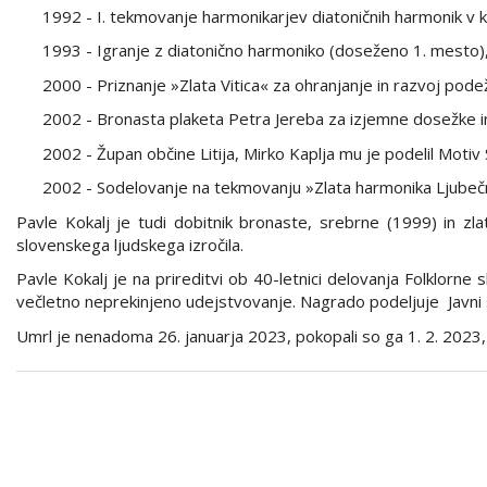
1992 - I. tekmovanje harmonikarjev diatoničnih harmonik v k
1993 - Igranje z diatonično harmoniko (doseženo 1. mesto),
2000 - Priznanje »Zlata Vitica« za ohranjanje in razvoj podež
2002 - Bronasta plaketa Petra Jereba za izjemne dosežke in d
2002 - Župan občine Litija, Mirko Kaplja mu je podelil Motiv Si
2002 - Sodelovanje na tekmovanju »Zlata harmonika Ljubeč
Pavle Kokalj je tudi dobitnik bronaste, srebrne (1999) in z
slovenskega ljudskega izročila.
Pavle Kokalj je na prireditvi ob 40-letnici delovanja Folklorne
večletno neprekinjeno udejstvovanje. Nagrado podeljuje Javni sk
Umrl je nenadoma 26. januarja 2023, pokopali so ga 1. 2. 2023,