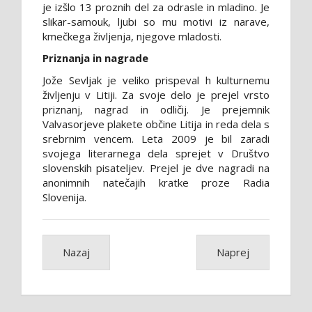
je izšlo 13 proznih del za odrasle in mladino. Je
slikar-samouk, ljubi so mu motivi iz narave,
kmečkega življenja, njegove mladosti.
Priznanja in nagrade
Jože Sevljak je veliko prispeval h kulturnemu
življenju v Litiji. Za svoje delo je prejel vrsto
priznanj, nagrad in odličij. Je prejemnik
Valvasorjeve plakete občine Litija in reda dela s
srebrnim vencem. Leta 2009 je bil zaradi
svojega literarnega dela sprejet v Društvo
slovenskih pisateljev. Prejel je dve nagradi na
anonimnih natečajih kratke proze Radia
Slovenija.
Nazaj
Naprej