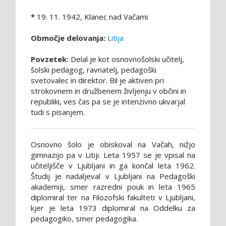
*
19. 11. 1942, Klanec nad Vačami
Območje delovanja:
Litija
Povzetek:
Delal je kot osnovnošolski učitelj,
šolski pedagog, ravnatelj, pedagoški
svetovalec in direktor. Bil je aktiven pri
strokovnem in družbenem življenju v občini in
republiki, ves čas pa se je intenzivno ukvarjal
tudi s pisanjem.
Osnovno šolo je obiskoval na Vačah, nižjo
gimnazijo pa v Litiji. Leta 1957 se je vpisal na
učiteljišče v Ljubljani in ga končal leta 1962.
Študij je nadaljeval v Ljubljani na Pedagoški
akademiji, smer razredni pouk in leta 1965
diplomiral ter na Filozofski fakulteti v Ljubljani,
kjer je leta 1973 diplomiral na Oddelku za
pedagogiko, smer pedagogika.