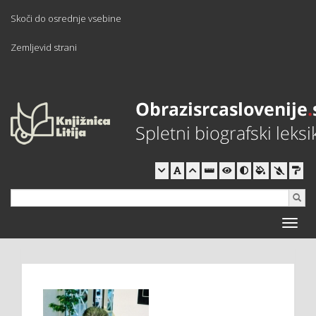
Skoči do osrednje vsebine
Zemljevid strani
Toggle
naviga