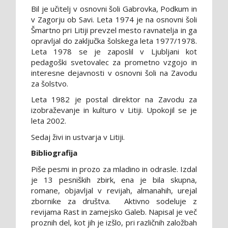
Bil je učitelj v osnovni šoli Gabrovka, Podkum in
v Zagorju ob Savi. Leta 1974 je na osnovni šoli
Šmartno pri Litiji prevzel mesto ravnatelja in ga
opravljal do zaključka šolskega leta 1977/1978.
Leta 1978 se je zaposlil v Ljubljani kot
pedagoški svetovalec za prometno vzgojo in
interesne dejavnosti v osnovni šoli na Zavodu
za šolstvo.
Leta 1982 je postal direktor na Zavodu za
izobraževanje in kulturo v Litiji. Upokojil se je
leta 2002.
Sedaj živi in ustvarja v Litiji.
Bibliografija
Piše pesmi in prozo za mladino in odrasle. Izdal
je 13 pesniških zbirk, ena je bila skupna,
romane, objavljal v revijah, almanahih, urejal
zbornike za društva. Aktivno sodeluje z
revijama Rast in zamejsko Galeb. Napisal je več
proznih del, kot jih je izšlo, pri različnih založbah