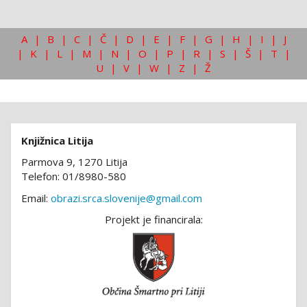
A
|
B
|
C
|
Č
|
D
|
E
|
F
|
G
|
H
|
I
|
J
|
K
|
L
|
M
|
N
|
O
|
P
|
R
|
S
|
Š
|
T
|
U
|
V
|
W
|
Z
|
Ž
Knjižnica Litija
Parmova 9, 1270 Litija
Telefon: 01/8980-580
Email:
obrazi.srca.slovenije@gmail.com
Projekt je financirala: