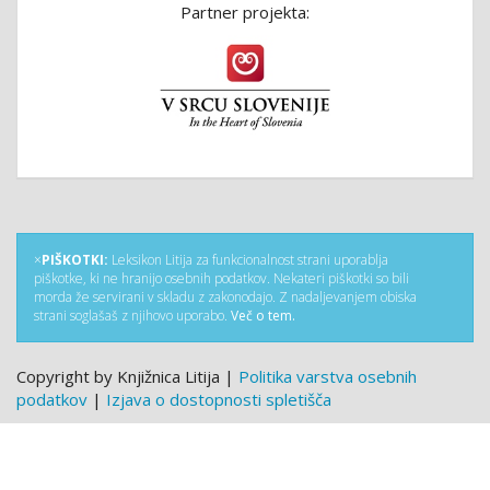
Partner projekta:
×
PIŠKOTKI:
Leksikon Litija za funkcionalnost strani uporablja
piškotke, ki ne hranijo osebnih podatkov. Nekateri piškotki so bili
morda že servirani v skladu z zakonodajo. Z nadaljevanjem obiska
strani soglašaš z njihovo uporabo.
Več o tem.
Copyright by Knjižnica Litija |
Politika varstva osebnih
podatkov
|
Izjava o dostopnosti spletišča