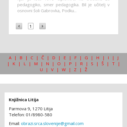
pedagogiko, smer pedagogika. Bil je učitelj v
osnovni šoli Gabrovka, Podku...
1
A
|
B
|
C
|
Č
|
D
|
E
|
F
|
G
|
H
|
I
|
J
|
K
|
L
|
M
|
N
|
O
|
P
|
R
|
S
|
Š
|
T
|
U
|
V
|
W
|
Z
|
Ž
Knjižnica Litija
Parmova 9, 1270 Litija
Telefon: 01/8980-580
Email:
obrazi.srca.slovenije@gmail.com