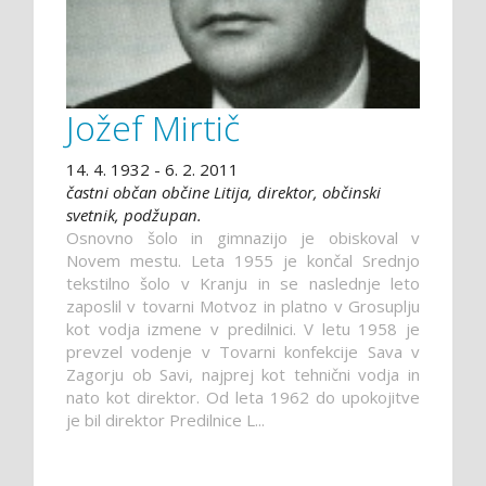
Jožef Mirtič
14. 4. 1932 - 6. 2. 2011
častni občan občine Litija, direktor, občinski
svetnik, podžupan.
Osnovno šolo in gimnazijo je obiskoval v
Novem mestu. Leta 1955 je končal Srednjo
tekstilno šolo v Kranju in se naslednje leto
zaposlil v tovarni Motvoz in platno v Grosuplju
kot vodja izmene v predilnici. V letu 1958 je
prevzel vodenje v Tovarni konfekcije Sava v
Zagorju ob Savi, najprej kot tehnični vodja in
nato kot direktor. Od leta 1962 do upokojitve
je bil direktor Predilnice L...