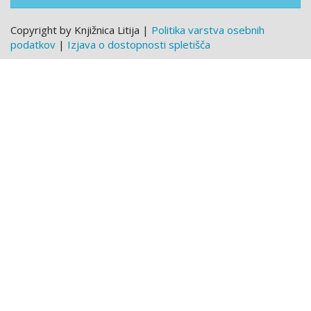
Copyright by Knjižnica Litija |
Politika varstva osebnih
podatkov
|
Izjava o dostopnosti spletišča