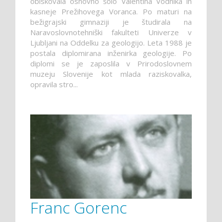
obiskovala osnovno šolo Valentina Vodnika in
kasneje Prežihovega Voranca. Po maturi na
bežigrajski gimnaziji je študirala na
Naravoslovnotehniški fakulteti Univerze v
Ljubljani na Oddelku za geologijo. Leta 1988 je
postala diplomirana inženirka geologije. Po
diplomi se je zaposlila v Prirodoslovnem
muzeju Slovenije kot mlada raziskovalka,
opravila stro...
Franc Gorenc