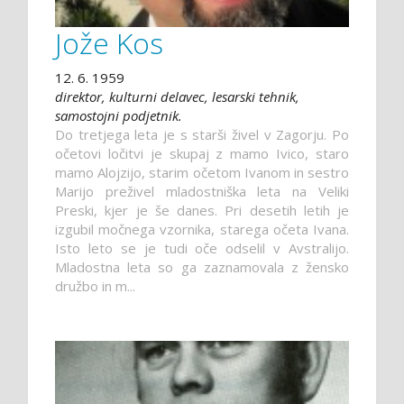
Jože Kos
12. 6. 1959
direktor, kulturni delavec, lesarski tehnik,
samostojni podjetnik.
Do tretjega leta je s starši živel v Zagorju. Po
očetovi ločitvi je skupaj z mamo Ivico, staro
mamo Alojzijo, starim očetom Ivanom in sestro
Marijo preživel mladostniška leta na Veliki
Preski, kjer je še danes. Pri desetih letih je
izgubil močnega vzornika, starega očeta Ivana.
Isto leto se je tudi oče odselil v Avstralijo.
Mladostna leta so ga zaznamovala z žensko
družbo in m...