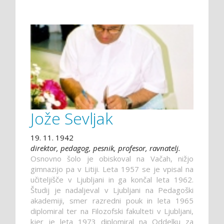
Jože Sevljak
19. 11. 1942
direktor, pedagog, pesnik, profesor, ravnatelj.
Osnovno šolo je obiskoval na Vačah, nižjo
gimnazijo pa v Litiji. Leta 1957 se je vpisal na
učiteljišče v Ljubljani in ga končal leta 1962.
Študij je nadaljeval v Ljubljani na Pedagoški
akademiji, smer razredni pouk in leta 1965
diplomiral ter na Filozofski fakulteti v Ljubljani,
kjer je leta 1973 diplomiral na Oddelku za