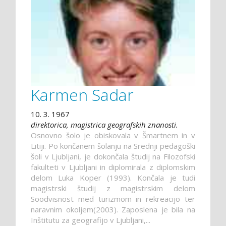
Karmen Sadar
10. 3. 1967
direktorica, magistrica geografskih znanosti.
Osnovno šolo je obiskovala v Šmartnem in v
Litiji. Po končanem šolanju na Srednji pedagoški
šoli v Ljubljani, je dokončala študij na Filozofski
fakulteti v Ljubljani in diplomirala z diplomskim
delom Luka Koper (1993). Končala je tudi
magistrski študij z magistrskim delom
Soodvisnost med turizmom in rekreacijo ter
naravnim okoljem(2003). Zaposlena je bila na
Inštitutu za geografijo v Ljubljani,...