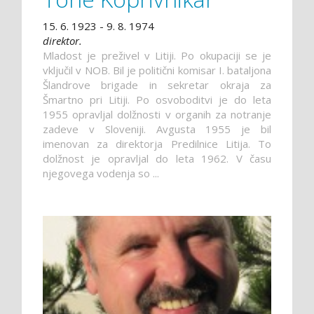
15. 6. 1923 - 9. 8. 1974
direktor.
Mladost je preživel v Litiji. Po okupaciji se je
vključil v NOB. Bil je politični komisar I. bataljona
Šlandrove brigade in sekretar okraja za
Šmartno pri Litiji. Po osvoboditvi je do leta
1955 opravljal dolžnosti v organih za notranje
zadeve v Sloveniji. Avgusta 1955 je bil
imenovan za direktorja Predilnice Litija. To
dolžnost je opravljal do leta 1962. V času
njegovega vodenja so ...