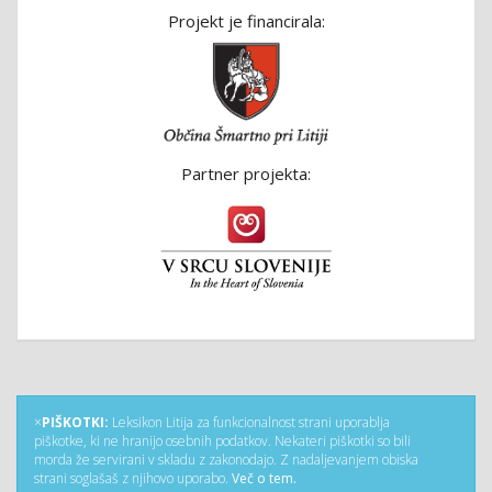
Projekt je financirala:
Partner projekta:
×
PIŠKOTKI:
Leksikon Litija za funkcionalnost strani uporablja
piškotke, ki ne hranijo osebnih podatkov. Nekateri piškotki so bili
morda že servirani v skladu z zakonodajo. Z nadaljevanjem obiska
strani soglašaš z njihovo uporabo.
Več o tem.