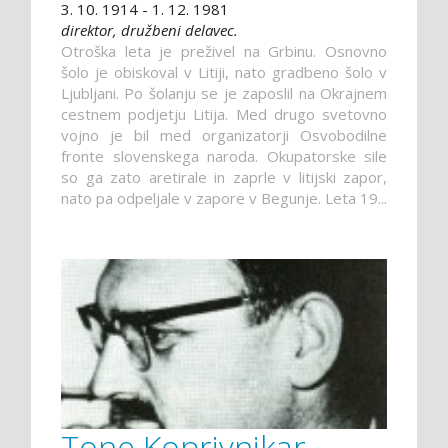
3. 10. 1914 - 1. 12. 1981
direktor, družbeni delavec.
Otroška leta je preživel na Grbinu. Osnovno
šolo je obiskoval v Litiji, nato gradbeno šolo v
Ljubljani. Po šolanju se je zaposlil na Okrajnem
cestnem podjetju Litija. Med drugo svetovno
vojno je bil med organizatorji Osvobodilne
fronte slovenskega naroda. Okupatorske sile
so ga zato aretirale in zaprle v litijski zapor,
nato pa odpeljale v zapore v Begunje. Leta 19...
Tone Koprivnikar