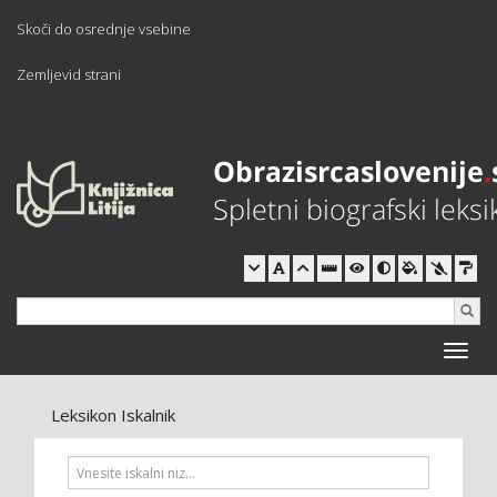
Skoči do osrednje vsebine
Zemljevid strani
Toggle
naviga
Leksikon Iskalnik