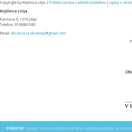
Copyright by Knjižnica Litija |
Politika varstva osebnih podatkov
|
Izjava o dost
Knjižnica Litija
Parmova 9, 1270 Litija
Telefon: 01/8980-580
Email:
obrazi.srca.slovenije@gmail.com
P
×
PIŠKOTKI:
Leksikon Litija za funkcionalnost strani uporablja piškotke, ki ne hra