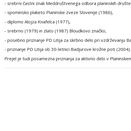
- srebrni častni znak Meddruštvenega odbora planinskih društe
- spominsko plaketo Planinske zveze Slovenije (1986),
- diplomo Alojza Knafelca (1977),
- srebrno (1979) in zlato (1987) Bloudkovo značko,
- posebno priznanje PD Litija za skrbno delo pri vzdrževanju Ba
- priznanje PD Litija ob 30-letnici Badjurove krožne poti (2004).
Prejel je tudi posamezna priznanja za aktivno delo v Planinske