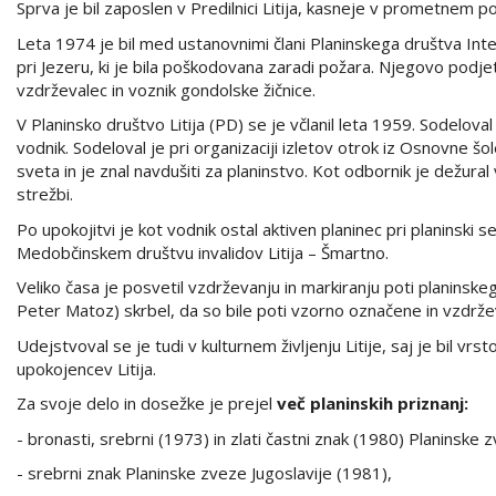
Sprva je bil zaposlen v Predilnici Litija, kasneje v prometnem 
Leta 1974 je bil med ustanovnimi člani Planinskega društva Inte
pri Jezeru, ki je bila poškodovana zaradi požara. Njegovo podjetje
vzdrževalec in voznik gondolske žičnice.
V Planinsko društvo Litija (PD) se je včlanil leta 1959. Sodeloval
vodnik. Sodeloval je pri organizaciji izletov otrok iz Osnovne šol
sveta in je znal navdušiti za planinstvo. Kot odbornik je dežura
strežbi.
Po upokojitvi je kot vodnik ostal aktiven planinec pri planinski s
Medobčinskem društvu invalidov Litija – Šmartno.
Veliko časa je posvetil vzdrževanju in markiranju poti planinske
Peter Matoz) skrbel, da so bile poti vzorno označene in vzdrž
Udejstvoval se je tudi v kulturnem življenju Litije, saj je bil
upokojencev Litija.
Za svoje delo in dosežke je prejel
več planinskih priznanj:
- bronasti, srebrni (1973) in zlati častni znak (1980) Planinske 
- srebrni znak Planinske zveze Jugoslavije (1981),