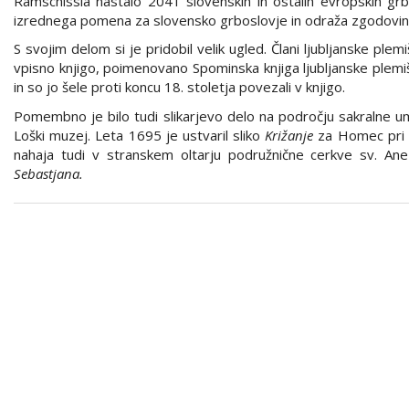
Ramschissla nastalo 2041 slovenskih in ostalih evropskih grb
izrednega pomena za slovensko grboslovje in odraža zgodovin
S svojim delom si je pridobil velik ugled. Člani ljubljanske pl
vpisno knjigo, poimenovano Spominska knjiga ljubljanske plemiš
in so jo šele proti koncu 18. stoletja povezali v knjigo.
Pomembno je bilo tudi slikarjevo delo na področju sakralne ume
Loški muzej. Leta 1695 je ustvaril sliko
Križanje
za Homec pri K
nahaja tudi v stranskem oltarju podružnične cerkve sv. Ane v
Sebastjana.