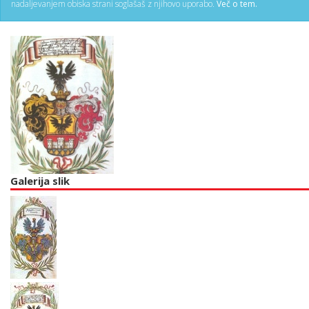
nadaljevanjem obiska strani soglašaš z njihovo uporabo.
Več o tem.
Galerija slik