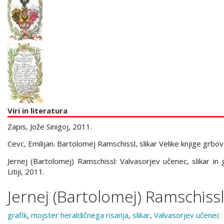
Viri in literatura
Zapis, Jože Sinigoj, 2011.
Cevc, Emilijan. Bartolomej Ramschissl, slikar Velike knjige grbo
Jernej (Bartolomej) Ramschissl: Valvasorjev učenec, slikar in 
Litiji, 2011.
Jernej (Bartolomej) Ramschissl
grafik
,
mojster heraldičnega risanja
,
slikar
,
Valvasorjev učenec