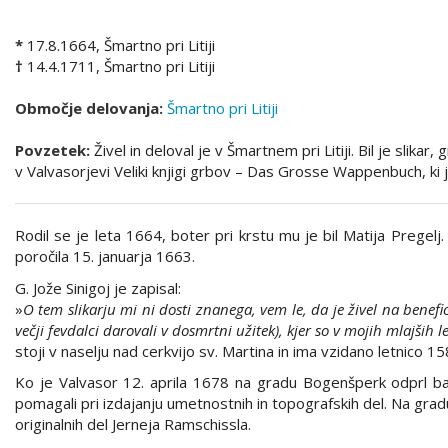
*
17.8.1664, Šmartno pri Litiji
†
14.4.1711, Šmartno pri Litiji
Območje delovanja:
Šmartno pri Litiji
Povzetek:
Živel in deloval je v Šmartnem pri Litiji. Bil je slika
v Valvasorjevi Veliki knjigi grbov – Das Grosse Wappenbuch, ki 
Rodil se je leta 1664, boter pri krstu mu je bil Matija Prege
poročila 15. januarja 1663.
G. Jože Sinigoj je zapisal:
»
O tem slikarju mi ni dosti znanega, vem le, da je živel na benefi
večji fevdalci darovali v dosmrtni užitek), kjer so v mojih mlajših l
stoji v naselju nad cerkvijo sv. Martina in ima vzidano letnico 1
Ko je Valvasor 12. aprila 1678 na gradu Bogenšperk odprl bak
pomagali pri izdajanju umetnostnih in topografskih del. Na gradu s
originalnih del Jerneja Ramschissla.