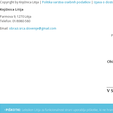
Copyright by Knjižnica Litija |
Politika varstva osebnih podatkov
|
Izjava o dost
Knjižnica Litija
Parmova 9, 1270 Litija
Telefon: 01/8980-580
Email:
obrazi.srca.slovenije@gmail.com
P
×
PIŠKOTKI:
Leksikon Litija za funkcionalnost strani uporablja piškotke, ki ne hra