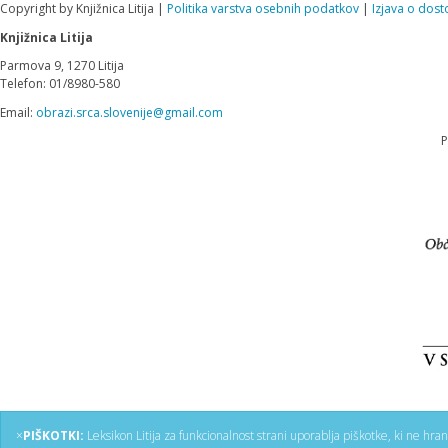
Copyright by Knjižnica Litija |
Politika varstva osebnih podatkov
|
Izjava o dost
Knjižnica Litija
Parmova 9, 1270 Litija
Telefon: 01/8980-580
Email:
obrazi.srca.slovenije@gmail.com
P
×
PIŠKOTKI:
Leksikon Litija za funkcionalnost strani uporablja piškotke, ki ne hra